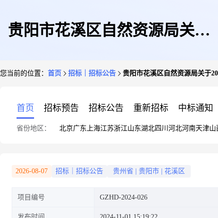
贵阳市花溪区自然资源局关于
您当前的位置：
首页
招标｜招标公告
贵阳市花溪区自然资源局关于2
2024年花溪区环城林带树种结构
首页
招标预告
招标公告
重新招标
中标通知
省份地区：
北京
广东
上海
江苏
浙江
山东
湖北
四川
河北
河南
天津
山
调整示范基地建设项目的公开招
2026-08-07
招标｜招标公告
贵州省
|
贵阳市
|
花溪区
项目编号
GZHD-2024-026
标公告
发布时间
2024-11-01 15:19:22