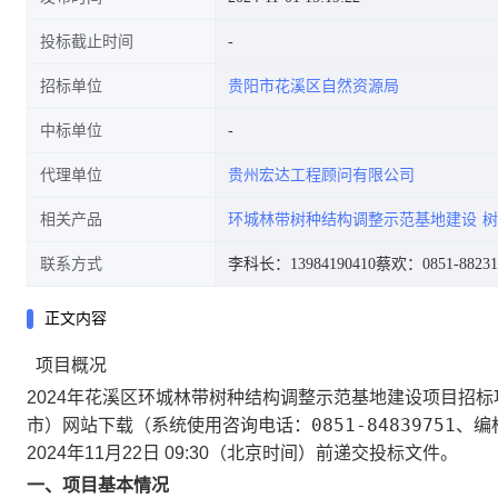
投标截止时间
招标单位
贵阳市花溪区自然资源局
中标单位
代理单位
贵州宏达工程顾问有限公司
相关产品
环城林带树种结构调整示范基地建设
树
联系方式
李科长：13984190410
蔡欢：0851-88231
正文内容
项目概况
2024年花溪区环城林带树种结构调整示范基地建设项目
招标
市）网站下载（系统使用咨询电话：0851-84839751、编标
2024年11月22日 09:30
（北京时间）前递
一、项目基本情况