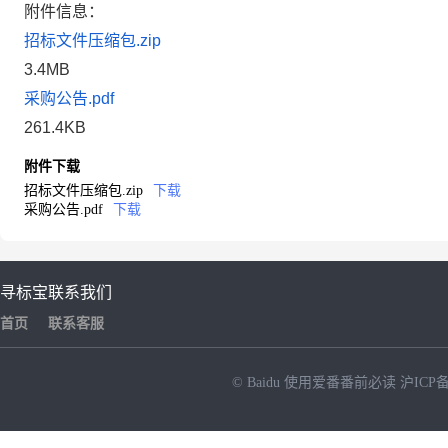
附件信息：
招标文件压缩包.zip
3.4MB
采购公告.pdf
261.4KB
附件下载
招标文件压缩包.zip
下载
采购公告.pdf
下载
寻标宝
联系我们
首页
联系客服
© Baidu
使用爱番番前必读
沪ICP备
NEW
HOT