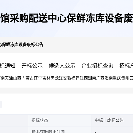
馆采购配送中心保鲜冻库设备废
心保鲜冻库设备废标公告
标通知
开标公示
候选人公示
企业招标查询
招标
河南
天津
山西
内蒙古
辽宁
吉林
黑龙江
安徽
福建
江西
湖南
广西
海南
重庆
贵州
招标状态
中标｜废标公告
标书获取截止时间