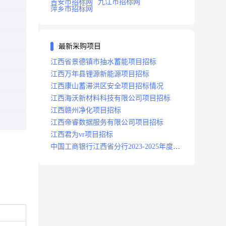
吉安市招标网
九江市招标网
萍乡市招标网
最新采购项目
江西省景德镇市抽水蓄能项目招标
江西万年县锂源新能源项目招标
江西康山蓄滞洪区安全项目招标情况
江西海沃新材料科技有限公司项目招标
江西赣州净化项目招标
江西帝睿数据服务有限公司项目招标
江西君为vr项目招标
中国工商银行江西省分行2023-2025年度补
充医疗保险项目招标公告