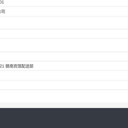
01
公司
21 赣南宾馆配送部