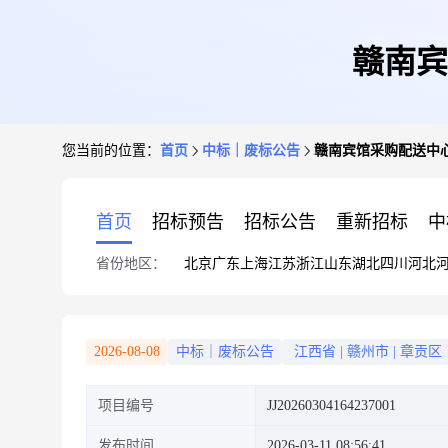
赣南宾
您当前的位置：
首页
中标｜废标公告
赣南宾馆采购配送中
首页
招标预告
招标公告
重新招标
中
省份地区：
北京
广东
上海
江苏
浙江
山东
湖北
四川
河北
2026-08-08
中标｜废标公告
江西省
|
赣州市
|
章贡区
项目编号
JJ20260304164237001
发布时间
2026-03-11 08:56:41