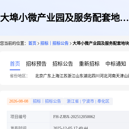
大埠小微产业园及服务配套地块
您当前的位置：
首页
招标｜招标公告
大埠小微产业园及服务配套地块
项目--小微产业园建设工程跟踪
首页
招标预告
招标公告
重新招标
中标通知
省份地区：
北京
广东
上海
江苏
浙江
山东
湖北
四川
河北
河南
天津
山
审计造价咨询比选公告
2026-08-08
招标｜招标公告
浙江省
|
宁波市
|
奉化区
项目编号
FH-ZJBX-202512050062
发布时间
2025-12-05 17:49:44