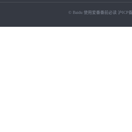
© Baidu
使用爱番番前必读
沪ICP备
NEW
HOT
暂时没有搜索结果…