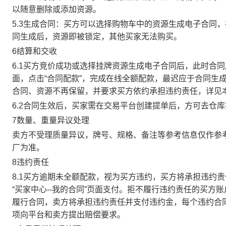
以随意删除或添加资源。
5.3生成合同：买方可以选择购物车中的资源生成电子合同
同生成后，资源即被锁定，其他买家无法购买。
6结算和交收
6.1买方竞价成功或选择挂牌资源生成电子合同后，此时合同
面，点击“合同配款”，完成在线全额配款，最迟应于合同生成当
合同、资源不再保留，并要求买方依约承担违约责任，详见
6.2合同生效后，买家需在交易平台创建提单后，方可去仓
7数量、重量异议处理
卖方不受理质量异议，牌号、规格、备注等参考信息仅作参
厂为准。
8违约责任
8.1买方逾期未全额配款，视为买方违约，买方将承担违约
“买家中心--我的合同”页面支付。拒不履行违约责任的买
履行合同，卖方将承担违约责任并支付违约金，每个违约合同
项向平台和卖方提出赔偿要求。