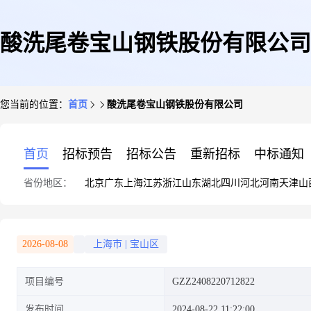
酸洗尾卷宝山钢铁股份有限公司
您当前的位置：
首页
酸洗尾卷宝山钢铁股份有限公司
首页
招标预告
招标公告
重新招标
中标通知
省份地区：
北京
广东
上海
江苏
浙江
山东
湖北
四川
河北
河南
天津
山
2026-08-08
上海市
|
宝山区
项目编号
GZZ2408220712822
发布时间
2024-08-22 11:22:00