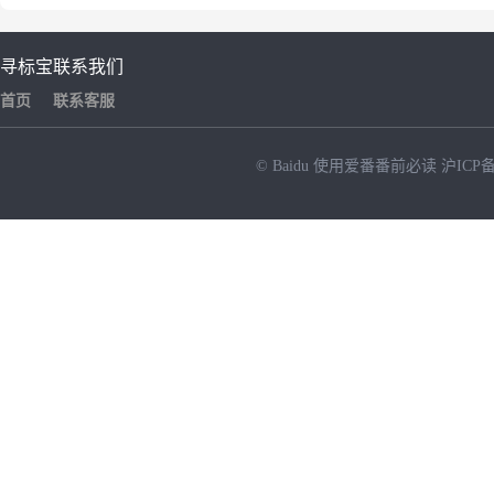
寻标宝
联系我们
首页
联系客服
© Baidu
使用爱番番前必读
沪ICP备
NEW
HOT
暂时没有搜索结果…