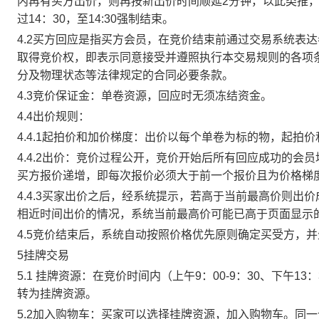
内再有买方出价，则再按新出价时间顺延2分钟，以此类推
过14：30，至14:30强制结束。
4.2买方回应是指买方会员，在竞价结束前通过交易系统表
取得竞价权，即表示同意接受并遵照执行本交易规则的各项
分及物理状态等法律规定的合同必要条款。
4.3竞价保证金：单卷资源，回应时无须冻结资金。
4.4出价规则：
4.4.1起拍价和加价梯度：出价以每个单卷为标的物，起拍
4.4.2出价：竞价过程公开，竞价开始后所有回应成功的
买方报价递增，即每次报价必须大于前一个报价且为价格梯
4.4.3买家出价之后，经系统提示，若高于当前最高价则
相近时间出价的情况，系统当前最高价可能已高于页面显示
4.5竞价结束后，系统自动按照价格优先原则确定买受方，
5挂牌交易
5.1 挂牌资源：在竞价时间内（上午9：00-9：30、下午1
转为挂牌资源。
5.2加入购物车：买家可以选择挂牌资源，加入购物车。同