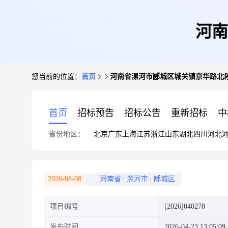
河南
您当前的位置：
首页
河南省漯河市郾城区城关镇京华路北
首页
招标预告
招标公告
重新招标
中
省份地区：
北京
广东
上海
江苏
浙江
山东
湖北
四川
河北
2026-08-08
河南省
|
漯河市
|
郾城区
项目编号
[2026]040278
发布时间
2026-04-23 13:05:09