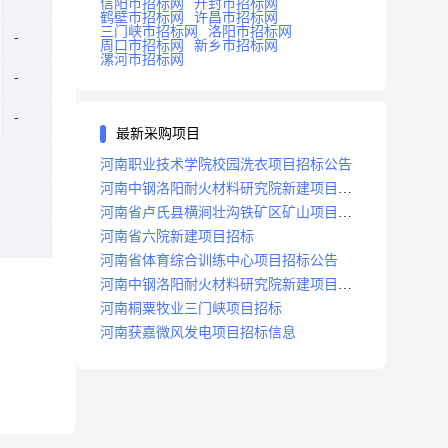
信阳市招标网
开封市招标网
鹤壁市招标网
许昌市招标网
三门峡市招标网
洛阳市招标网
周口市招标网
新乡市招标网
漯河市招标网
最新采购项目
河南职业技术学院校园洗衣项目招标公告
河南中钢洛阳耐火材料研究院新建项目招
标
河南省卢氏县横涧壮沟铁矿区矿山项目招
标公告
河南省六院新建项目招标
河南省体育综合训练中心项目招标公告
河南中钢洛阳耐火材料研究院新建项目招
标
河南桐粟牧业三门峡项目招标
河南获嘉微风发电项目招标信息