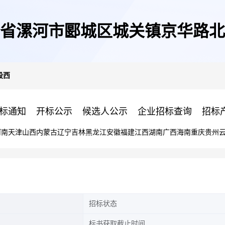
省漯河市郾城区城关镇京华路北
段西
标通知
开标公示
候选人公示
企业招标查询
招标
河南
天津
山西
内蒙古
辽宁
吉林
黑龙江
安徽
福建
江西
湖南
广西
海南
重庆
贵州
招标状态
标书获取截止时间