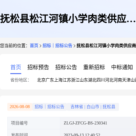
抚松县松江河镇小学肉类供应商
您当前的位置：
首页
招标｜招标公告
抚松县松江河镇小学肉类供应商
采购公开招标公告
首页
招标预告
招标公告
重新招标
中标通知
省份地区：
北京
广东
上海
江苏
浙江
山东
湖北
四川
河北
河南
天津
山
2026-08-08
招标｜招标公告
吉林省
|
白山市
|
抚松县
项目编号
ZLGJ-ZFCG-BS-230341
发布时间
2023-09-13 12:40:52