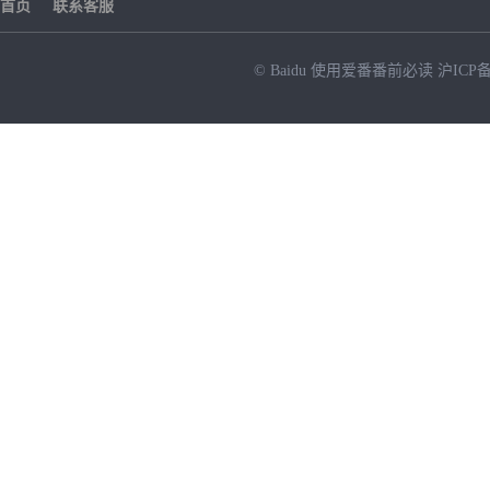
首页
联系客服
© Baidu
使用爱番番前必读
沪ICP备
NEW
HOT
暂时没有搜索结果…