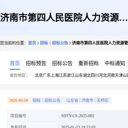
济南市第四人民医院人力资源管
您当前的位置：
首页
招标｜招标公告
济南市第四人民医院人力资源管
理服务项目竞争性磋商公告
首页
招标预告
招标公告
重新招标
中标通知
省份地区：
北京
广东
上海
江苏
浙江
山东
湖北
四川
河北
河南
天津
山
2026-08-08
招标｜招标公告
山东省
|
济南市
|
天桥区
项目编号
SDTY-CS-2025-002
发布时间
2025-01-13 19:53:03