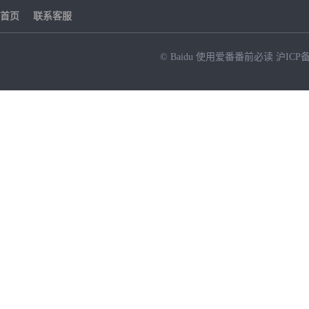
首页
联系客服
© Baidu
使用爱番番前必读
沪ICP备
NEW
HOT
暂时没有搜索结果…