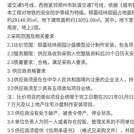
道交通5号线，西侧紧邻郑州市轨道交通7号线，依据《城市轨道交
本工程对地铁的安全防护等级为特级。颐嘉经纬丽园占地面积约97
约29148.95㎡，地下建筑面积约13051.09㎡。其中，
用房，地上2层
。
2.采购范围及相关要求
2.1比价范围：颐嘉经纬丽园沙盘模型设计制作安装，包含
项
2.2服务期限：供应商收到采购人完整版资料后
20个日历天
2.3
质量要求
：
合格，满足采购人要求
。
3.
供应商资格要求
3.1供应商须
是在在中华人民共和国境内注册的企业法人，持
3
.
2供应商
须至少具有
五
项类似项目业绩。
注：比价项目的类似项目业绩限于完工日期在2021年01月
7
万元及
以上地产住宅沙盘制作安装项目。
3
.
3 供应商
没有处于破产、被责令停产、停业状态。
3
.
4
单位负责人为同一人或者存在控股、管理关系的不同单
3
.
5 供应商
须提供《信用承诺书》（格式见采购文件），并提