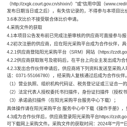
（
http://zxgk.court.gov.cn/shixin/
）”或“信用中国（www.credi
发布日期当日或之后），有失信记录的，不得参与本项目
比
3
.
6
本次
比价
不接受联合体比价申请。
4.采购文件的获取
4.1本项目公告发布前已完成注册审核的供应商可直接参与
4.2初次注册的供应商，应在阳光采购平台成为合作伙伴，
4.2.1供应商登陆阳光采购平台（SRM）网站（https://zzdt.
4.2.2供应商获取账号及密码后，在平台上向业主发出成为
4.2.3发出合作伙伴申请后，供应商将下列资料发送至采购
话：
0371-55166780
），经采购人复核通过后成为合作伙伴
（1）营业执照、组织机构代码证、税务登记证或三证合一
（2）法定代表人授权委托书扫描件，身份证扫描件（授权
（3）承诺函扫描件（在阳光采购平台服务中心下载）；
具体操作请在阳光采购平台 服务中心中下载《操作手册》，如有问
4.3成为合作伙伴后，供应商登录阳光采购平台https://zzdt.
可下载网上采购文件。采购文件的获取时间：
202
4
年
**
月
**