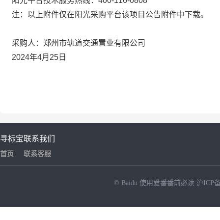
阳光平台技术服务热线：400-116-0808
注：以上附件仅在阳光采购平台该项目公告附件中下载。
采购人：
郑州市轨道交通置业有限公司
2024年
4
月
25
日
寻标宝
联系我们
首页
联系客服
© Baidu
使用爱番番前必读
沪ICP备
NEW
HOT