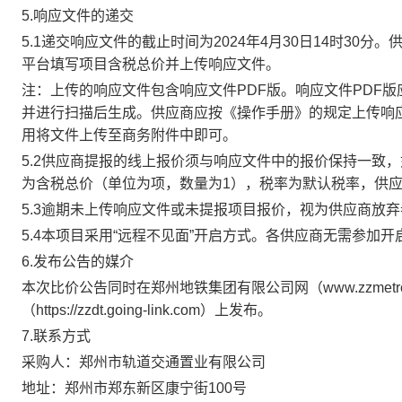
5.响应文件的递交
5.1递交响应文件的截止时间为
2024年
4
月
30
日
14
时
30
分
。
平台填写项目含税总价并上传响应文件。
注：上传的响应文件包含响应文件PDF版。响应文件PDF版
并进行扫描后生成。
供应商应按《操作手册》的规定上传响
用将文件上传至商务附件中即可。
5.2供应商提报的线上报价须与响应文件中的报价保持一致
为含税总价（单位为项，数量为1），税率为默认税率，供
5.3逾期未上传响应文件或未提报项目报价，视为供应商放
5.4本项目采用“远程不见面”开启方式。各供应商无需参加
6.发布公告的媒介
本次比价公告同时在郑州地铁集团有限公司网（www.zzmet
（https://zzdt.going-link.com）上发布。
7.联系方式
采购人：郑州市轨道交通置业有限公司
地址：
郑州市郑东新区康宁街100号