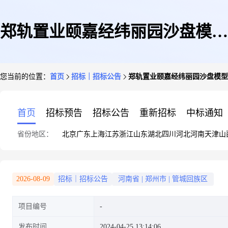
郑轨置业颐嘉经纬丽园沙盘模型
您当前的位置：
首页
招标｜招标公告
郑轨置业颐嘉经纬丽园沙盘模型
设计制作安装项目比价公告
首页
招标预告
招标公告
重新招标
中标通知
省份地区：
北京
广东
上海
江苏
浙江
山东
湖北
四川
河北
河南
天津
山
2026-08-09
招标｜招标公告
河南省
|
郑州市
|
管城回族区
项目编号
发布时间
2024-04-25 13:14:06