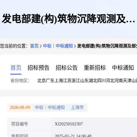
发电部建(构)筑物沉降观测及部
您当前的位置：
首页
中标｜中标通知
发电部建(构)筑物沉降观测及部
分监测点补全(电热公司)结果公
首页
招标预告
招标公告
重新招标
中标通知
省份地区：
北京
广东
上海
江苏
浙江
山东
湖北
四川
河北
河南
天津
山
告
2026-08-09
中标｜中标通知
上海市
项目编号
XJ20250102307
发布时间
2025-01-21 14:06:48