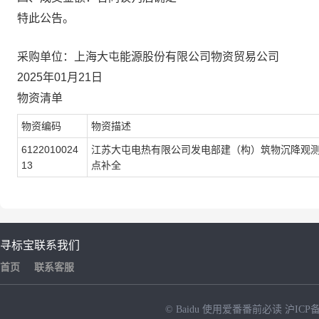
特此公告。
采购单位：上海大屯能源股份有限公司物资贸易公司
2025年01月21日
物资清单
物资编码
物资描述
6122010024
江苏大屯电热有限公司发电部建（构）筑物沉降观
13
点补全
寻标宝
联系我们
首页
联系客服
© Baidu
使用爱番番前必读
沪ICP备