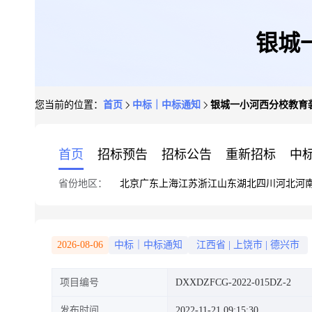
银城
您当前的位置：
首页
中标｜中标通知
银城一小河西分校教育
首页
招标预告
招标公告
重新招标
中
省份地区：
北京
广东
上海
江苏
浙江
山东
湖北
四川
河北
河
2026-08-06
中标｜中标通知
江西省
|
上饶市
|
德兴市
项目编号
DXXDZFCG-2022-015DZ-2
发布时间
2022-11-21 09:15:30