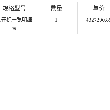
规格型号
数量
单价
见开标一览明细
1
4327290.8
表
。