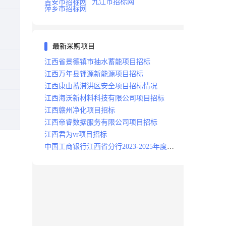
吉安市招标网
九江市招标网
萍乡市招标网
最新采购项目
江西省景德镇市抽水蓄能项目招标
江西万年县锂源新能源项目招标
江西康山蓄滞洪区安全项目招标情况
江西海沃新材料科技有限公司项目招标
江西赣州净化项目招标
江西帝睿数据服务有限公司项目招标
江西君为vr项目招标
中国工商银行江西省分行2023-2025年度补
充医疗保险项目招标公告