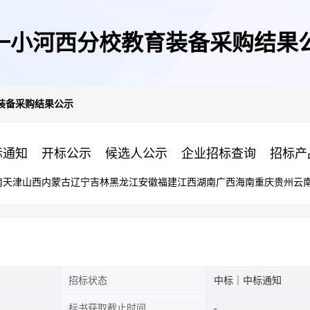
一小河西分校教育装备采购结果
装备采购结果公示
标通知
开标公示
候选人公示
企业招标查询
招标产
南
天津
山西
内蒙古
辽宁
吉林
黑龙江
安徽
福建
江西
湖南
广西
海南
重庆
贵州
云
招标状态
中标｜中标通知
标书获取截止时间