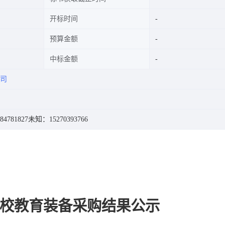
开标时间
预算金额
中标金额
司
4781827
未知：15270393766
校教育装备采购结果公示