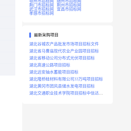
鄂州市招标网
随州市招标网
荆门市招标网
荆州市招标网
武汉市招标网
宜昌市招标网
孝感市招标网
最新采购项目
湖北谷城农产品批发市场项目招标文件
湖北省马曹庙现代农业产业园项目招标
湖北省移动公司分布式光伏项目招标
湖北高速公路项目招标
湖北远安抽水蓄能项目招标
湖北隆桥硅材料有限公司33万吨项目招标
湖北黄冈市团风县储水发电项目招标
湖北交通职业技术学院项目招标中信达咨
询