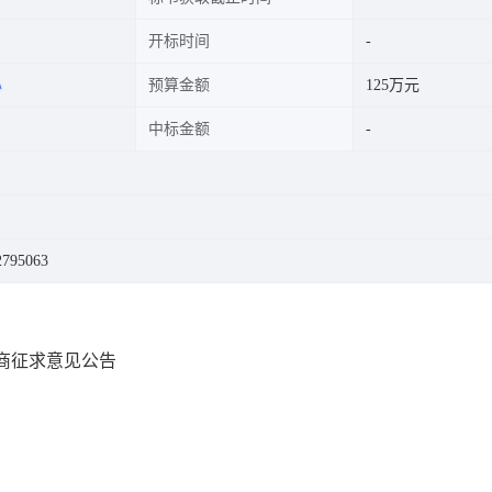
开标时间
心
预算金额
125万元
中标金额
795063
磋商征求意见公告