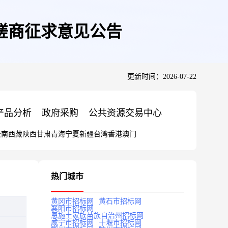
性磋商征求意见公告
更新时间：2026-07-22
产品分析
政府采购
公共资源交易中心
云南
西藏
陕西
甘肃
青海
宁夏
新疆
台湾
香港
澳门
热门城市
黄冈市招标网
黄石市招标网
襄阳市招标网
恩施土家族苗族自治州招标网
咸宁市招标网
十堰市招标网