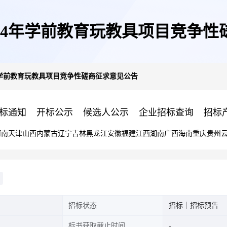
24年学前教育玩教具项目竞争
年学前教育玩教具项目竞争性磋商征求意见公告
标通知
开标公示
候选人公示
企业招标查询
招标
河南
天津
山西
内蒙古
辽宁
吉林
黑龙江
安徽
福建
江西
湖南
广西
海南
重庆
贵州
招标状态
招标｜招标预告
标书获取截止时间