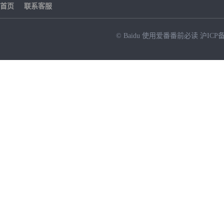
首页
联系客服
© Baidu
使用爱番番前必读
沪ICP备
NEW
HOT
暂时没有搜索结果…