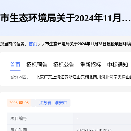
市生态环境局关于2024年11月28
您当前的位置：
首页
市生态环境局关于2024年11月28日建设项目
日建设项目环境影响评价文件受
首页
招标预告
招标公告
重新招标
中标通知
省份地区：
北京
广东
上海
江苏
浙江
山东
湖北
四川
河北
河南
天津
山
理情况的公示
2026-08-08
江苏省
|
淮安市
项目编号
发布时间
2024-11-28 10:19:23