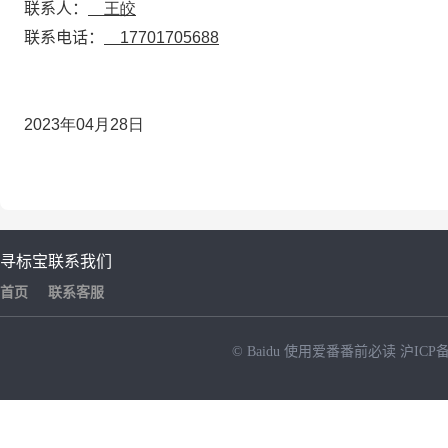
联系人：
王皎
联系电话：
17701705688
2023年04月28日
寻标宝
联系我们
首页
联系客服
© Baidu
使用爱番番前必读
沪ICP备
NEW
HOT