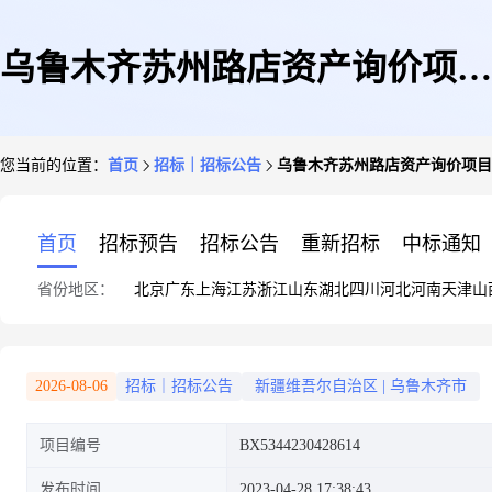
乌鲁木齐苏州路店资产询价项目
您当前的位置：
首页
招标｜招标公告
乌鲁木齐苏州路店资产询价项目
比选项目招标公告
首页
招标预告
招标公告
重新招标
中标通知
省份地区：
北京
广东
上海
江苏
浙江
山东
湖北
四川
河北
河南
天津
山
2026-08-06
招标｜招标公告
新疆维吾尔自治区
|
乌鲁木齐市
项目编号
BX5344230428614
发布时间
2023-04-28 17:38:43