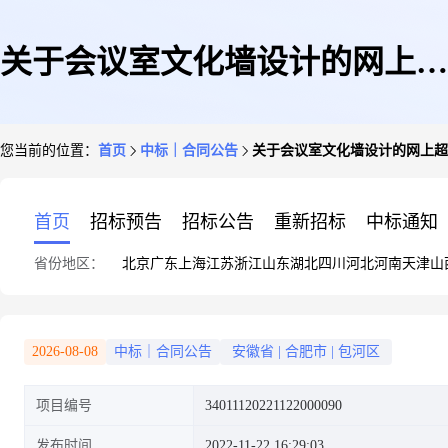
关于会议室文化墙设计的网上超
您当前的位置：
首页
中标｜合同公告
关于会议室文化墙设计的网上超
市合同公告
首页
招标预告
招标公告
重新招标
中标通知
省份地区：
北京
广东
上海
江苏
浙江
山东
湖北
四川
河北
河南
天津
山
2026-08-08
中标｜合同公告
安徽省
|
合肥市
|
包河区
项目编号
34011120221122000090
发布时间
2022-11-22 16:29:03