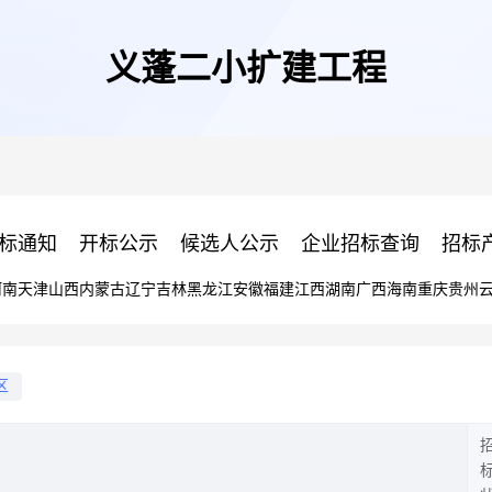
义蓬二小扩建工程
标通知
开标公示
候选人公示
企业招标查询
招标
河南
天津
山西
内蒙古
辽宁
吉林
黑龙江
安徽
福建
江西
湖南
广西
海南
重庆
贵州
区