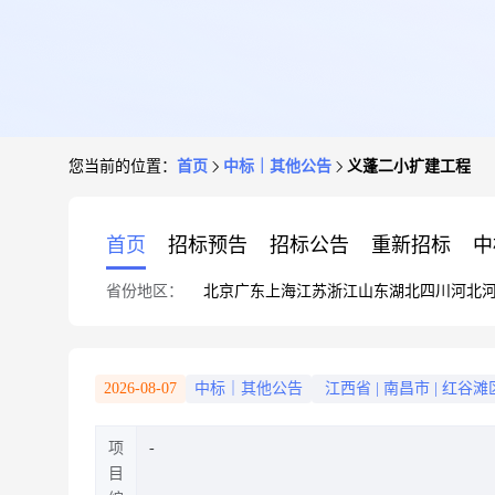
您当前的位置：
首页
中标｜其他公告
义蓬二小扩建工程
首页
招标预告
招标公告
重新招标
中
省份地区：
北京
广东
上海
江苏
浙江
山东
湖北
四川
河北
2026-08-07
中标｜其他公告
江西省
|
南昌市
|
红谷滩
项
目