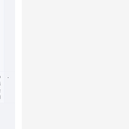
中
标
金
额