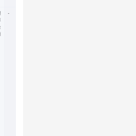
预
算
金
额