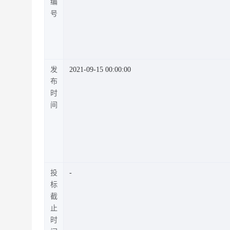
编
号
发
2021-09-15 00:00:00
布
时
间
投
标
截
止
时