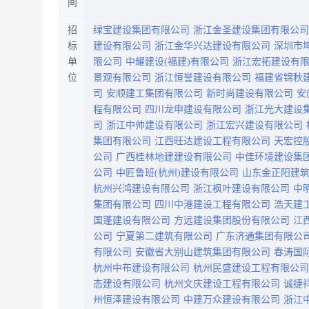
间
招
绿宝建设集团有限公司
浙江金圣建设集团有限公司
标
建设有限公司
浙江金华兴达建设有限公司
深圳市
单
限公司
中耀建设(福建)有限公司
浙江宏拓建设有
位
景观有限公司
浙江恒誉建设有限公司
福建省锦秋
司
安顺建工集团有限公司
新时尚建设有限公司
安
程有限公司
四川龙申建设有限公司
浙江光大建设
司
浙江中帅建设有限公司
浙江宏兴建设有限公司
集团有限公司
江西旺达建设工程有限公司
天宏控
公司
广西桂林地建建设有限公司
中佳环境建设集
公司
中匠鲁班(杭州)建设有限公司
山东金正阳建
杭州兴鸿建设有限公司
浙江枫叶建设有限公司
中
集团有限公司
四川中港建设工程有限公司
浩天建
国蓬建设有限公司
方远建设集团股份有限公司
江
公司
宁夏第二建筑有限公司
广东济通集团有限公
有限公司
安徽省大别山建筑集团有限公司
春涛国
杭州中布建设有限公司
杭州民盛建设工程有限公司
态建设有限公司
杭州文庆建设工程有限公司
诚捷
州恒泽建设有限公司
中建万众建设有限公司
浙江