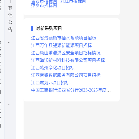
状
｜
吉安市招标网
九江市招标网
萍乡市招标网
态
其
他
公
最新采购项目
告
江西省景德镇市抽水蓄能项目招标
标
江西万年县锂源新能源项目招标
书
江西康山蓄滞洪区安全项目招标情况
获
江西海沃新材料科技有限公司项目招标
取
江西赣州净化项目招标
截
江西帝睿数据服务有限公司项目招标
止
江西君为vr项目招标
时
中国工商银行江西省分行2023-2025年度补
间
充医疗保险项目招标公告
开
标
时
间