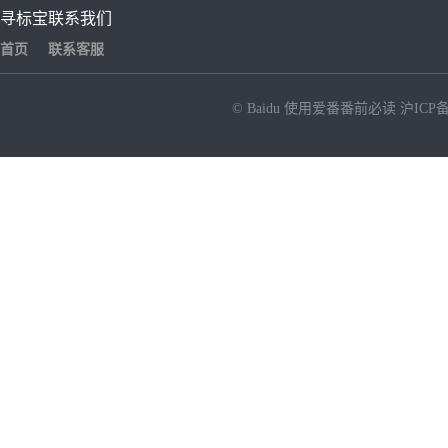
寻标宝
联系我们
首页
联系客服
© Baidu
使用爱番番前必读
沪ICP备
NEW
HOT
暂时没有搜索结果…