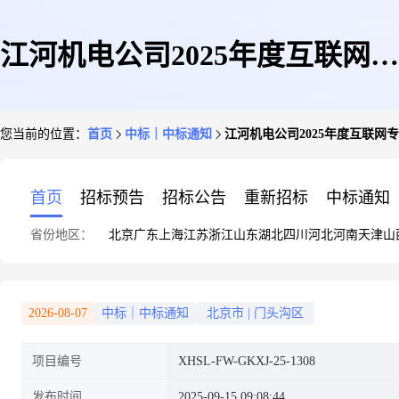
江河机电公司2025年度互联网专
您当前的位置：
首页
中标｜中标通知
江河机电公司2025年度互联网
线服务采购结果公告
首页
招标预告
招标公告
重新招标
中标通知
省份地区：
北京
广东
上海
江苏
浙江
山东
湖北
四川
河北
河南
天津
山
2026-08-07
中标｜中标通知
北京市
|
门头沟区
项目编号
XHSL-FW-GKXJ-25-1308
发布时间
2025-09-15 09:08:44