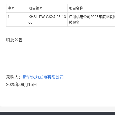
序号
项目编号
项目名称
1
XHSL-FW-GKXJ-25-13
江河机电公司
2025
年度互联
08
线服务
]
特此公告
!
采购人：
新华水力发电有限公司
2025
年
09
月
15
日