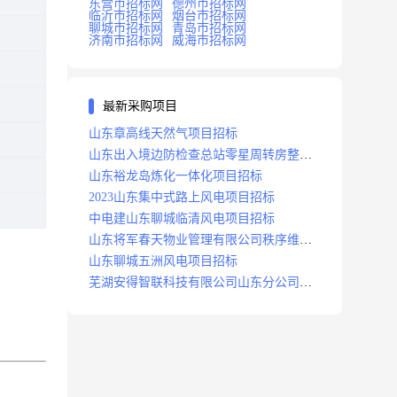
东营市招标网
德州市招标网
临沂市招标网
烟台市招标网
聊城市招标网
青岛市招标网
济南市招标网
威海市招标网
最新采购项目
山东章高线天然气项目招标
山东出入境边防检查总站零星周转房整修
项目招标中标
山东裕龙岛炼化一体化项目招标
2023山东集中式路上风电项目招标
中电建山东聊城临清风电项目招标
山东将军春天物业管理有限公司秩序维护
服务项目招标公告
山东聊城五洲风电项目招标
芜湖安得智联科技有限公司山东分公司济
南地区快递项目招标公告