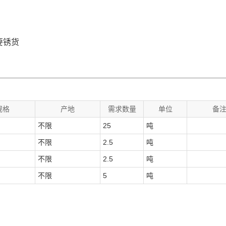
要锈货
规格
产地
需求数量
单位
备
不限
25
吨
不限
2.5
吨
不限
2.5
吨
不限
5
吨