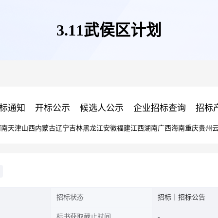
3.11武侯区计划
标通知
开标公示
候选人公示
企业招标查询
招标
河南
天津
山西
内蒙古
辽宁
吉林
黑龙江
安徽
福建
江西
湖南
广西
海南
重庆
贵州
招标状态
招标｜招标公告
标书获取截止时间