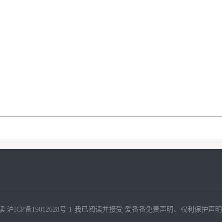
读
沪ICP备19012628号-1
我已阅读并接受
爱番番免责声明
、
权利保护声明