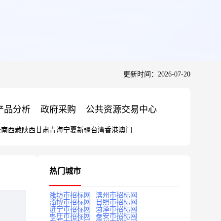
更新时间：2026-07-20
产品分析
政府采购
公共资源交易中心
云南
西藏
陕西
甘肃
青海
宁夏
新疆
台湾
香港
澳门
热门城市
潍坊市招标网
滨州市招标网
淄博市招标网
日照市招标网
济宁市招标网
菏泽市招标网
枣庄市招标网
泰安市招标网