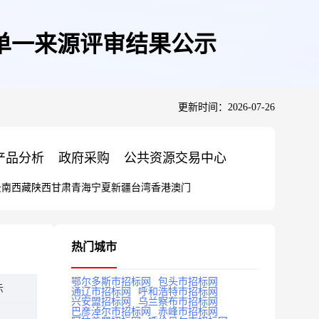
目单一来源评审结果公示
更新时间：2026-07-26
产品分析
政府采购
公共资源交易中心
云南
西藏
陕西
甘肃
青海
宁夏
新疆
台湾
香港
澳门
热门城市
鄂尔多斯市招标网
包头市招标网
示
通辽市招标网
呼和浩特市招标网
兴安盟招标网
乌兰察布市招标网
巴彦淖尔市招标网
赤峰市招标网