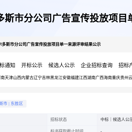
尔多斯市分公司广告宣传投放项
鄂尔多斯市分公司广告宣传投放项目单一来源评审结果公示
标通知
开标公示
候选人公示
企业招标查询
招标
河南
天津
山西
内蒙古
辽宁
吉林
黑龙江
安徽
福建
江西
湖南
广西
海南
重庆
贵州
斯市
|
东胜区
招标状态
中标｜候选人公
标书获取截止时间