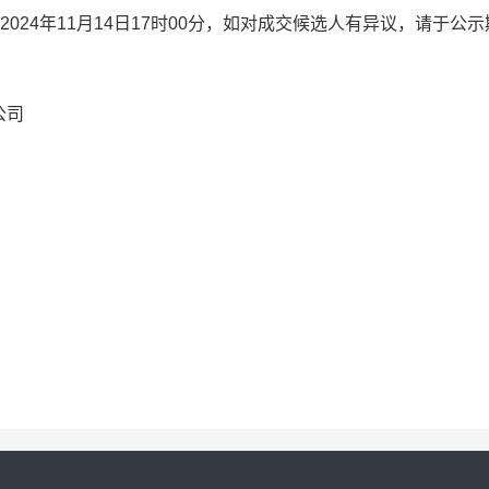
202
4
年
11
月
14
日1
7
时
00
分
，如对成交候选人有异议，请于公示
公司