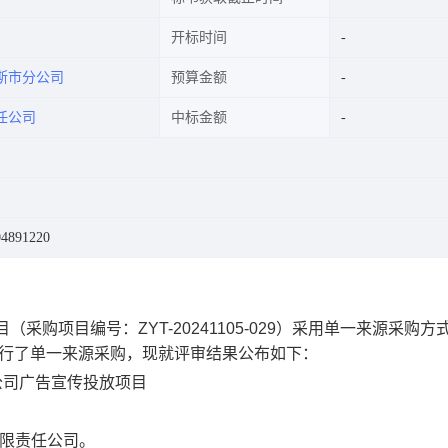
开标时间
斯市分公司
预算金额
任公司
中标金额
891220
目（
采
购项目
编号：
ZYT-20241105-029
）
采
用单一来源采购方
行了单一来源采购，现就评审结果公布如下：
公司广告宣传投放项目
限责任公司。