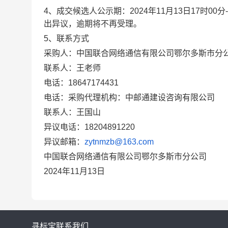
4、成交候选人公示期：
202
4
年
11
月
13
日1
7
时
00
分-
出异议，逾期将不再受理。
5、联系方式
采购人：中国联合网络通信有限公司鄂尔多斯市分
联系人：王老师
电话：18647174431
电话：采购代理机构：中邮通建设咨询有限公司
联系人：
王国山
异议电话：18204891220
异议邮箱：
zytnmzb@163.com
中国联合网络通信有限公司鄂尔多斯市分公司
202
4
年
11
月
13
日
寻标宝
联系我们