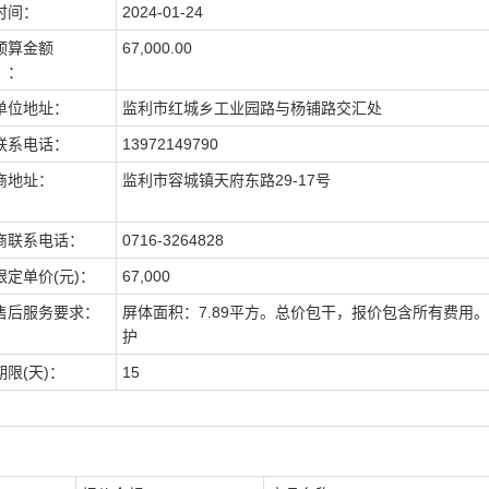
时间：
2024-01-24
预算金额
67,000.00
）：
单位地址：
监利市红城乡工业园路与杨铺路交汇处
联系电话：
13972149790
商地址：
监利市容城镇天府东路29-17号
商联系电话：
0716-3264828
限定单价(元)：
67,000
售后服务要求：
屏体面积：7.89平方。总价包干，报价包含所有费用
护
期限(天)：
15