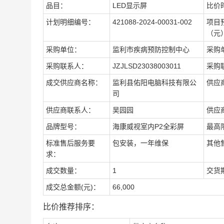
品目：
LED显示屏
比价
计划明细编号：
421088-2024-00031-002
项目
（元
采购单位：
监利市疾病预防控制中心
采购
采购联系人：
JZJLSD23038003011
采购
成交供应商名称：
监利县佑阳电脑科技有限公
供应
司
供应商联系人：
吴园园
供应
品牌型号：
海康威视室内P2全彩屏
最高
标准售后服务要
包安装，一年维保
其他
求：
成交数量：
1
交货
成交总金额(元)：
66,000
比价推荐排序：