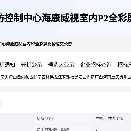
防控制中心海康威视室内P2全彩
中心海康威视室内P2全彩屏比价成交公告
标通知
开标公示
候选人公示
企业招标查询
招标
河南
天津
山西
内蒙古
辽宁
吉林
黑龙江
安徽
福建
江西
湖南
广西
海南
重庆
贵州
招标状态
中标｜中标通知
标书获取截止时间