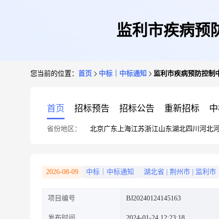
监利市疾病预
您当前的位置：
首页
中标｜中标通知
监利市疾病预防控制
首页
招标预告
招标公告
重新招标
中
省份地区：
北京
广东
上海
江苏
浙江
山东
湖北
四川
河北
2026-08-09
中标｜中标通知
湖北省
|
荆州市
|
监利市
项目编号
BJ20240124145163
发布时间
2024-01-24 12:23:18