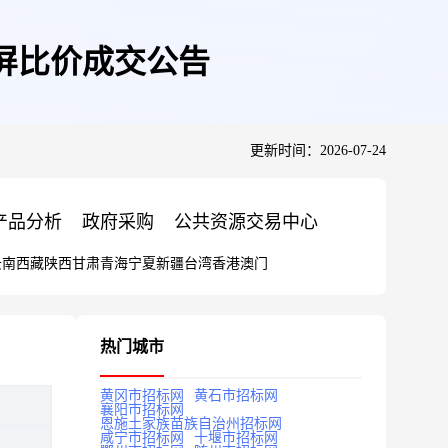
屏比价成交公告
更新时间：2026-07-24
产品分析
政府采购
公共资源交易中心
云南
西藏
陕西
甘肃
青海
宁夏
新疆
台湾
香港
澳门
热门城市
黄冈市招标网
黄石市招标网
襄阳市招标网
恩施土家族苗族自治州招标网
咸宁市招标网
十堰市招标网