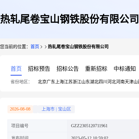
热轧尾卷宝山钢铁股份有限公司
您当前的位置：
首页
热轧尾卷宝山钢铁股份有限公司
首页
招标预告
招标公告
重新招标
中标通知
省份地区：
北京
广东
上海
江苏
浙江
山东
湖北
四川
河北
河南
天津
山
2026-08-08
上海市
|
宝山区
项目编号
GZZ2305120711961
发布时间
2023-05-12 10:59:02