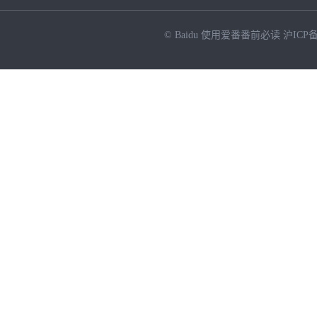
© Baidu
使用爱番番前必读
沪ICP备
NEW
HOT
暂时没有搜索结果…