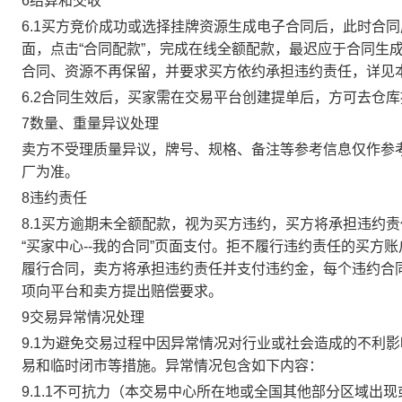
6结算和交收
6.1买方竞价成功或选择挂牌资源生成电子合同后，此时合同
面，点击“合同配款”，完成在线全额配款，最迟应于合同生成当
合同、资源不再保留，并要求买方依约承担违约责任，详见
6.2合同生效后，买家需在交易平台创建提单后，方可去仓
7数量、重量异议处理
卖方不受理质量异议，牌号、规格、备注等参考信息仅作参
厂为准。
8违约责任
8.1买方逾期未全额配款，视为买方违约，买方将承担违约
“买家中心--我的合同”页面支付。拒不履行违约责任的买
履行合同，卖方将承担违约责任并支付违约金，每个违约合同
项向平台和卖方提出赔偿要求。
9交易异常情况处理
9.1为避免交易过程中因异常情况对行业或社会造成的不利
易和临时闭市等措施。异常情况包含如下内容：
9.1.1不可抗力（本交易中心所在地或全国其他部分区域