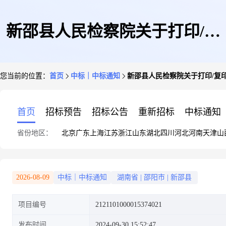
新邵县人民检察院关于打印/复
您当前的位置：
首页
中标｜中标通知
新邵县人民检察院关于打印/复
印纸的网上超市采购项目成交公
首页
招标预告
招标公告
重新招标
中标通知
省份地区：
北京
广东
上海
江苏
浙江
山东
湖北
四川
河北
河南
天津
山
告
2026-08-09
中标｜中标通知
湖南省
|
邵阳市
|
新邵县
项目编号
2121101000015374021
发布时间
2024-09-30 15:52:47