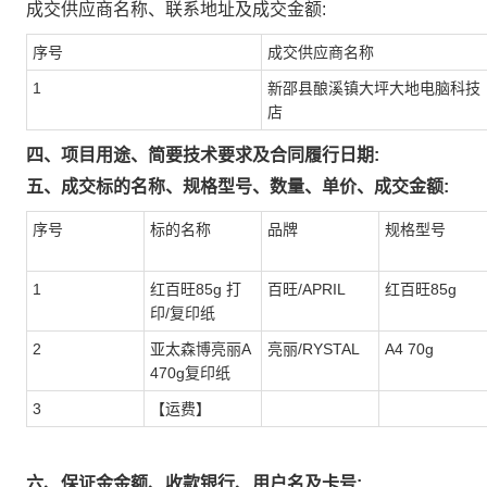
成交供应商名称、联系地址及成交金额:
序号
成交供应商名称
1
新邵县酿溪镇大坪大地电脑科技
店
四、项目用途、简要技术要求及合同履行日期:
五、成交标的名称、规格型号、数量、单价、成交金额:
序号
标的名称
品牌
规格型号
1
红百旺85g 打
百旺/APRIL
红百旺85g
印/复印纸
2
亚太森博亮丽A
亮丽/RYSTAL
A4 70g
470g复印纸
3
【运费】
六、保证金金额、收款银行、用户名及卡号: