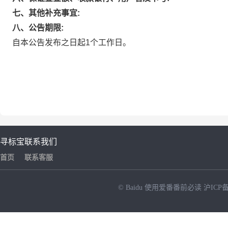
七、其他补充事宜:
八、公告期限:
自本公告发布之日起1个工作日。
寻标宝
联系我们
首页
联系客服
© Baidu
使用爱番番前必读
沪ICP备
NEW
HOT