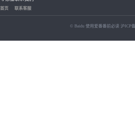
首页
联系客服
© Baidu
使用爱番番前必读
沪ICP备
NEW
HOT
暂时没有搜索结果…