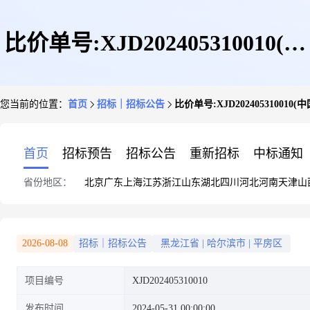
比价单号:XJD202405310010(中
您当前的位置：
首页
招标｜招标公告
比价单号:XJD2024053100
国航发哈尔滨东安发动机有限公
首页
招标预告
招标公告
重新招标
中标通知
省份地区：
北京
广东
上海
江苏
浙江
山东
湖北
四川
河北
河南
天津
山
司)
2026-08-08
招标｜招标公告
黑龙江省
|
哈尔滨市
|
平房区
项目编号
XJD202405310010
发布时间
2024-05-31 00:00:00