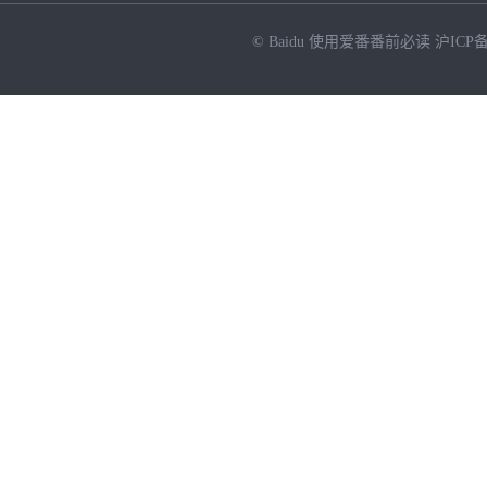
© Baidu
使用爱番番前必读
沪ICP备
NEW
HOT
暂时没有搜索结果…