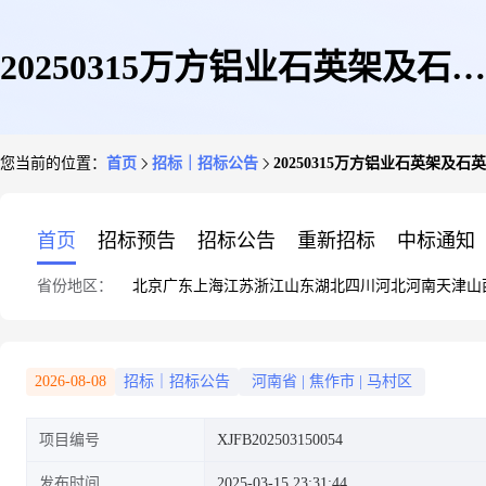
20250315万方铝业石英架及石英
您当前的位置：
首页
招标｜招标公告
20250315万方铝业石英架及石
测杆
首页
招标预告
招标公告
重新招标
中标通知
省份地区：
北京
广东
上海
江苏
浙江
山东
湖北
四川
河北
河南
天津
山
2026-08-08
招标｜招标公告
河南省
|
焦作市
|
马村区
项目编号
XJFB202503150054
发布时间
2025-03-15 23:31:44