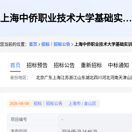
上海中侨职业技术大学基础实训
您当前的位置：
首页
招标｜招标公告
上海中侨职业技术大学基础实训
平台和智能制造综合实训平台招
首页
招标预告
招标公告
重新招标
中标通知
省份地区：
北京
广东
上海
江苏
浙江
山东
湖北
四川
河北
河南
天津
山
标公告
2026-08-08
招标｜招标公告
上海市
|
金山区
项目编号
发布时间
2024-08-20 14:44:20