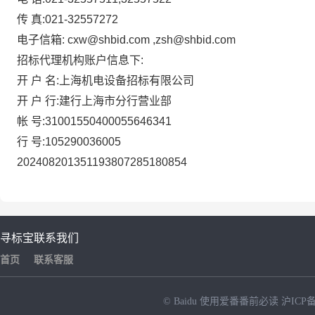
传
真:021-32557272
电子信箱:
cxw@shbid.com
,zsh@shbid.com
招标代理机构账户信息下:
开 户 名:上海机电设备招标有限公司
开 户 行:建行上海市分行营业部
帐
号:31001550400055646341
行
号:105290036005
202408201351193807285180854
寻标宝
联系我们
首页
联系客服
© Baidu
使用爱番番前必读
沪ICP备