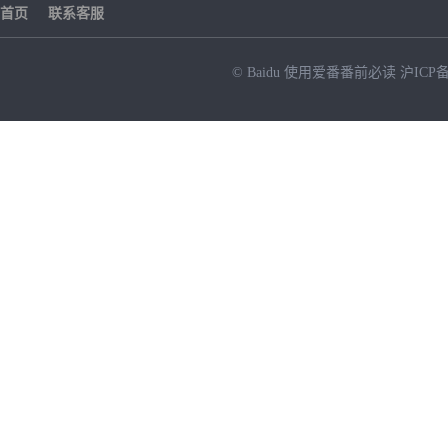
首页
联系客服
© Baidu
使用爱番番前必读
沪ICP备
NEW
HOT
暂时没有搜索结果…