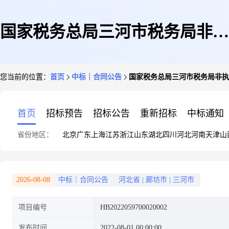
国家税务总局三河市税务局非执
您当前的位置：
首页
中标｜合同公告
国家税务总局三河市税务局非执
法类服务工作外包项目合同
首页
招标预告
招标公告
重新招标
中标通知
省份地区：
北京
广东
上海
江苏
浙江
山东
湖北
四川
河北
河南
天津
山
2026-08-08
中标｜合同公告
河北省
|
廊坊市
|
三河市
项目编号
HB2022059700020002
发布时间
2022-08-01 00:00:00