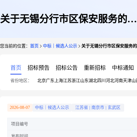
关于无锡分行市区保安服务的集
您当前的位置：
首页
中标｜候选人公示
关于无锡分行市区保安服务的
中采购项目中标候选人公示
首页
招标预告
招标公告
重新招标
中标通知
省份地区：
北京
广东
上海
江苏
浙江
山东
湖北
四川
河北
河南
天津
山
2026-08-07
中标｜候选人公示
江苏省
|
南京市
|
玄武区
项目编号
发布时间