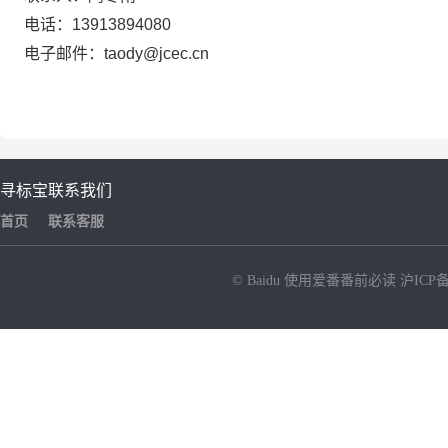
电话：
13913894080
电子邮件：
taody@jcec.cn
寻标宝
联系我们
首页
联系客服
© Baidu
使用爱番番前必读
沪ICP备
NEW
HOT