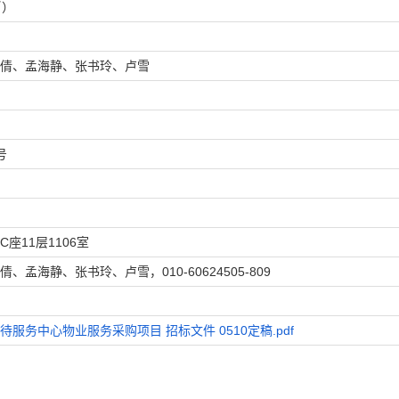
币）
倩、孟海静、张书玲、卢雪
号
座11层1106室
孟海静、张书玲、卢雪，010-60624505-809
待服务中心物业服务采购项目 招标文件 0510定稿.pdf