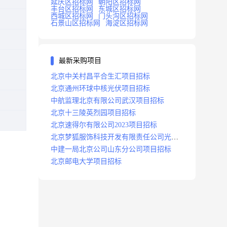
延庆区招标网
朝阳区招标网
丰台区招标网
东城区招标网
西城区招标网
门头沟区招标网
石景山区招标网
海淀区招标网
最新采购项目
北京中关村昌平合生汇项目招标
北京通州环球中核光伏项目招标
中航监理北京有限公司武汉项目招标
北京十三陵英烈园项目招标
北京速得尔有限公司2023项目招标
北京梦狐服饰科技开发有限责任公司光绿
能项目招标公告
中建一局北京公司山东分公司项目招标
北京邮电大学项目招标