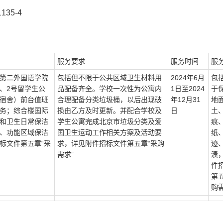
35-4
服务要求
服务时间
服
第二外国语学院
包括但不限于公共区域卫生材料用
2024年6月
包
、2号留学生公
品配备齐全。学校一次性为公寓内
1日至2024
于
宿舍）前台值班
合理配备分类垃圾桶，以后出现破
年12月31
地
务；综合楼国际
损由乙方及时更新。并配合学校及
日
土
和卫生日常保洁
学生公寓完成北京市垃圾分类及爱
痕
、功能区域保洁
国卫生运动工作相关方案及活动要
纸
标文件第五章“采
求，详见附件招标文件第五章“采购
迹
需求”
渍
件
第
购需