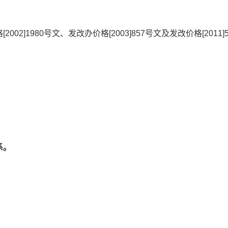
]1980号文、发改办价格[2003]857号文及发改价格[2011]
系。
号