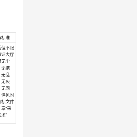
务标准
括但不限
保证大厅
面无尘
、无拖
、无乱
、无痰
、无固
，详见附
招标文件
五章“采
求”