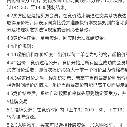
内再有买方出价，则再按新出价时间顺延2分钟，以此类推
过14：30，至14:30强制结束。
4.2买方回应是指买方会员，在竞价结束前通过交易系统表
取得竞价权，即表示同意接受并遵照执行本交易规则的各项
分及物理状态等法律规定的合同必要条款。
4.3竞价保证金：单卷资源，回应时无须冻结资金。
4.4出价规则：
4.4.1起拍价和加价梯度：出价以每个单卷为标的物，起拍
4.4.2出价：竞价过程公开，竞价开始后所有回应成功的
买方报价递增，即每次报价必须大于前一个报价且为价格梯
4.4.3买家出价之后，经系统提示，若高于当前最高价则
相近时间出价的情况，系统当前最高价可能已高于页面显示
4.5竞价结束后，系统自动按照价格优先原则确定买受方，
5挂牌交易
5.1 挂牌资源：在竞价时间内（上午9：00-9：30、下午1
转为挂牌资源。
5.2加入购物车：买家可以选择挂牌资源，加入购物车。同