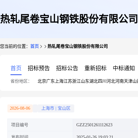
热轧尾卷宝山钢铁股份有限公司
您当前的位置：
首页
热轧尾卷宝山钢铁股份有限公司
首页
招标预告
招标公告
重新招标
中标通知
省份地区：
北京
广东
上海
江苏
浙江
山东
湖北
四川
河北
河南
天津
山
2026-08-06
上海市
|
宝山区
项目编号
GZZ2501261112623
发布时间
2025-01-26 19:03:21