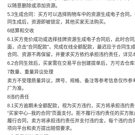
以随意删除或添加资源。
5.3生成合同：买方可以选择购物车中的资源生成电子合同
同生成后，资源即被锁定，其他买家无法购买。
6结算和交收
6.1买方竞价成功或选择挂牌资源生成电子合同后，此时合同
面，点击“合同配款”，完成在线全额配款，最迟应于合同生成当
合同、资源不再保留，并要求买方依约承担违约责任，详见
6.2合同生效后，买家需在交易平台创建提单后，方可去仓
7数量、重量异议处理
卖方不受理质量异议，牌号、规格、备注等参考信息仅作参
厂为准。
8违约责任
8.1买方逾期未全额配款，视为买方违约，买方将承担违约
“买家中心--我的合同”页面支付。拒不履行违约责任的买
履行合同，卖方将承担违约责任并支付违约金，每个违约合同
项向平台和卖方提出赔偿要求。