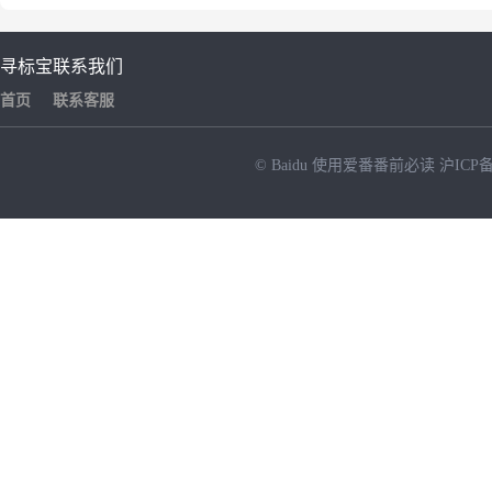
寻标宝
联系我们
首页
联系客服
© Baidu
使用爱番番前必读
沪ICP备
NEW
HOT
暂时没有搜索结果…