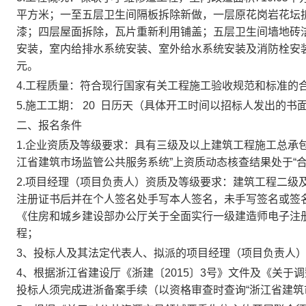
平方米；一至五层卫生间隔板拆除新做，一层原花岗岩花坛
漆；四层屋面拆除，瓦片重新利用铺盖；五层卫生间墙地砖
安装，室内给排水系统安装、室外给水系统安装及消防栓安装等
元。
4.工程质量：符合现行国家有关工程施工验收规范和标准的
5.施工工期： 20 日历天（具体开工时间以招标人发出的书
二、报名条件
1.企业资质及等级要求：具有三级及以上建筑工程施工总承
江省建筑市场监管公共服务系统”上资质动态核查结果处于“合
2.项目经理（项目负责人）资质及等级要求：建筑工程二级
注册证书后并在个人签名处手写本人签名，未手写签名或签
《住房和城乡建设部办公厅关于全面实行一级建造师电子注册
程；
3、投标人及其法定代表人、拟派的项目经理（项目负责人）
4、根据浙江省建设厅《浙建〔2015〕3号》文件及《关于
投标人须完成进浙备案手续（以资格审查时查询“浙江省建筑