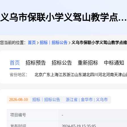
义乌市保联小学义驾山教学点维
您当前的位置：
首页
招标｜招标公告
义乌市保联小学义驾山教学点维
修改造工程招标公告
首页
招标预告
招标公告
重新招标
中标通知
省份地区：
北京
广东
上海
江苏
浙江
山东
湖北
四川
河北
河南
天津
山
2026-08-10
招标｜招标公告
浙江省
|
金华市
|
义乌市
项目编号
发布时间
2024-07-19 15:35:05