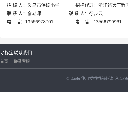
招 标 人：义乌市保联小学 招标代理：浙江诚远工程
联 系 人：俞老师 联 系 人：徐步云
电 话：13566978701 电 话：13566799961
寻标宝
联系我们
首页
联系客服
© Baidu
使用爱番番前必读
沪ICP备
NEW
HOT