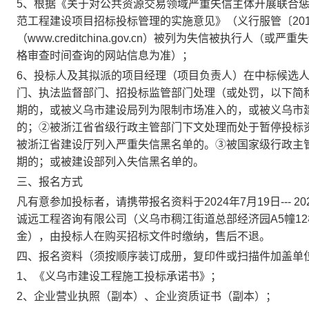
5、根据《关于对公共资源交易领域严重失信主体开展联合惩戒
范工程建设项目招标投标管理的实施意见》（义行服管〔2018
（www.creditchina.gov.cn）被列为失信被执行
格审查时间查询的网站信息为准）；
6、投标人及其拟派的项目经理（项目负责人）在中标候选
门、执法监督部门、招投标监管部门处理（或处罚，以下简
期的，或被义乌市建设局列为限制市场准入的，或被义乌市
的；②被浙江省省级行政主管部门下文处理而处于暂停投标
被浙江省建设厅列入严重失信黑名单的。③被国家级行政主
期的；或被建设部列入失信黑名单的。
三、报名方式
凡有意参加投标者，请携带报名资料于2024年7月19日--- 202
诚远工程咨询有限公司（义乌市稠江街道总部经济园A5幢12
金），由投标人在购买招标文件时缴纳，售后不退。
四、报名资料（须按顺序装订成册，复印件或扫描件加盖单
1、《义乌市建设工程施工投标承诺书》；
2、企业营业执照（副本）、企业资质证书（副本）；