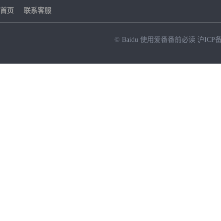
首页
联系客服
© Baidu
使用爱番番前必读
沪ICP备
NEW
HOT
暂时没有搜索结果…