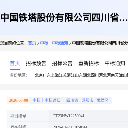
中国铁塔股份有限公司四川省分
您当前的位置：
首页
中标｜中标通知
中国铁塔股份有限公司四川省分公
公司2025-2026年中功率电梯覆
首页
招标预告
招标公告
重新招标
中标通知
省份地区：
北京
广东
上海
江苏
浙江
山东
湖北
四川
河北
河南
天津
山
盖设备采购项目
2026-08-08
中标｜中标通知
四川省
|
成都市
|
武侯区
项目编号
TT23HW12250041
发布时间
2026-01-20 10:58:44