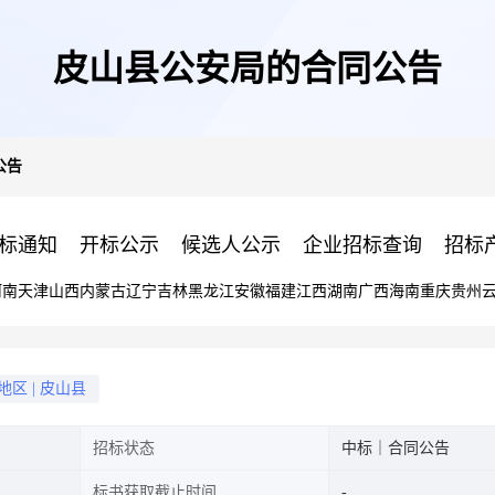
皮山县公安局的合同公告
公告
标通知
开标公示
候选人公示
企业招标查询
招标
河南
天津
山西
内蒙古
辽宁
吉林
黑龙江
安徽
福建
江西
湖南
广西
海南
重庆
贵州
地区
|
皮山县
招标状态
中标｜合同公告
标书获取截止时间