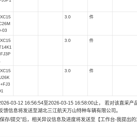
FJ3P1
XC15
3.0
件
4C26M
-03
XC15
3.0
件
T14K1
+FJ3P
1
XC15
3.0
件
U26K
3+FJ3
D1
-12 16:56:54至2026-03-15 16:58:00止， 若对
关反馈信息将发送至湖北三江航天万山特种车辆有限公司。
保存/提交”后，相关异议信息及进度将发送至【工作台-我提出