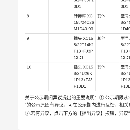
8/24FJ3P1
8/24
3D1
3D1
8
转接座 XC
其他
型号:
158/24C26
8/2
M1D40-03
1D40
9
插头 XC15
其他
型号:
8/22T14K1
8/22
P13+FJ3P
P13
13D1
13D
10
插头 XC15
其他
型号:
8/24U26K
8/24
1P13+FJ3
1P1
P13D1
P13
关于公示期间异议提出的重要说明：①.公示期限从2026-03
“的公示原因有异议，可在公示期内进行反馈，相
②.若有异议，点击下方的【提出异议】按钮，异议“