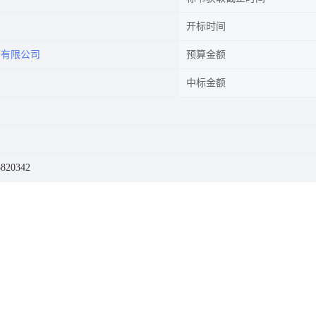
开标时间
辆有限公司
预算金额
司
中标金额
820342