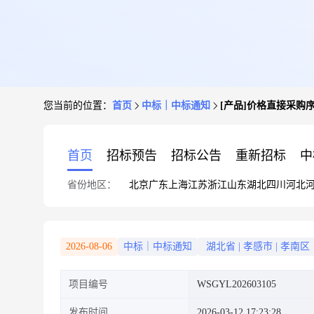
您当前的位置：
首页
中标｜中标通知
[产品]价格直接采购序号
首页
招标预告
招标公告
重新招标
中
省份地区：
北京
广东
上海
江苏
浙江
山东
湖北
四川
河北
2026-08-06
中标｜中标通知
湖北省
|
孝感市
|
孝南区
项目编号
WSGYL202603105
发布时间
2026-03-12 17:23:28