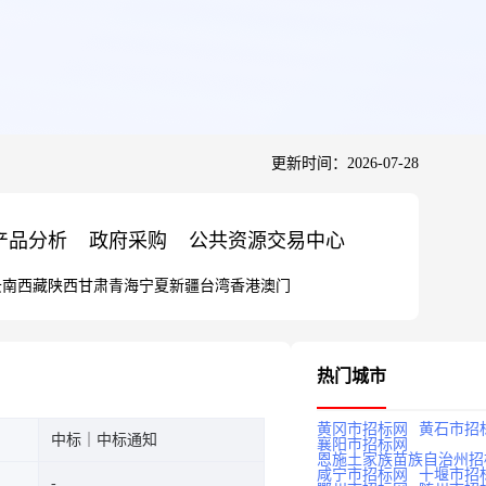
更新时间：2026-07-28
产品分析
政府采购
公共资源交易中心
云南
西藏
陕西
甘肃
青海
宁夏
新疆
台湾
香港
澳门
热门城市
黄冈市招标网
黄石市招
中标｜中标通知
襄阳市招标网
恩施土家族苗族自治州招
咸宁市招标网
十堰市招