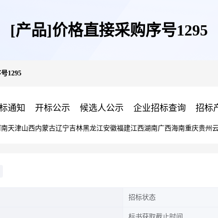
[产品]价格直接采购序号1295
1295
标通知
开标公示
候选人公示
企业招标查询
招标
河南
天津
山西
内蒙古
辽宁
吉林
黑龙江
安徽
福建
江西
湖南
广西
海南
重庆
贵州
招标状态
标书获取截止时间