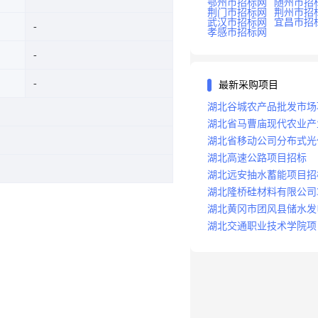
鄂州市招标网
随州市招
荆门市招标网
荆州市招
武汉市招标网
宜昌市招
孝感市招标网
最新采购项目
湖北谷城农产品批发市场
湖北省马曹庙现代农业产
湖北省移动公司分布式光
湖北高速公路项目招标
湖北远安抽水蓄能项目招
湖北隆桥硅材料有限公司
湖北黄冈市团风县储水发
湖北交通职业技术学院项
询