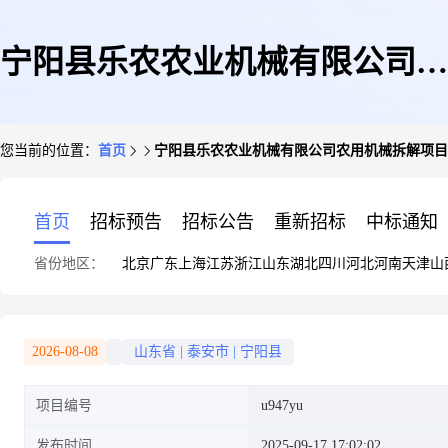
宁阳县乐农农业机械有限公司农
您当前的位置：
首页
宁阳县乐农农业机械有限公司农用机械拆解项目
用机械拆解项目
首页
招标预告
招标公告
重新招标
中标通知
省份地区：
北京
广东
上海
江苏
浙江
山东
湖北
四川
河北
河南
天津
山
2026-08-08
山东省
|
泰安市
|
宁阳县
项目编号
u947yu
发布时间
2025-09-17 17:02:02