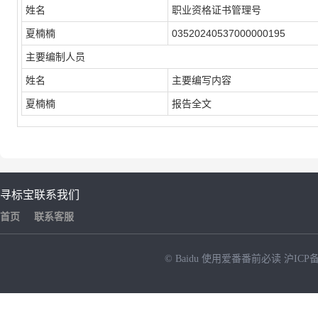
姓名
职业资格证书管理号
夏楠楠
03520240537000000195
主要编制人员
姓名
主要编写内容
夏楠楠
报告全文
寻标宝
联系我们
首页
联系客服
© Baidu
使用爱番番前必读
沪ICP备
NEW
HOT