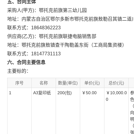
五、合同主体
采购人(甲方)：鄂托克前旗第三幼儿园
地址：内蒙古自治区鄂尔多斯市鄂托克前旗敖勒召其镇二道
联系方式：18648362223
供应商(乙方)：鄂托克前旗联捷电脑销售部
地址：鄂托克前旗敖镇查干陶勒盖东街（工商局集资楼）
联系方式：18147731113
六、合同主要信息
主要标的：
序号
名称
数量(单位)
单价(元)
总价(元)
1
A3复印纸
200(包)
￥50.00
￥10,000.0
参
0
色
（
向
明
（
张