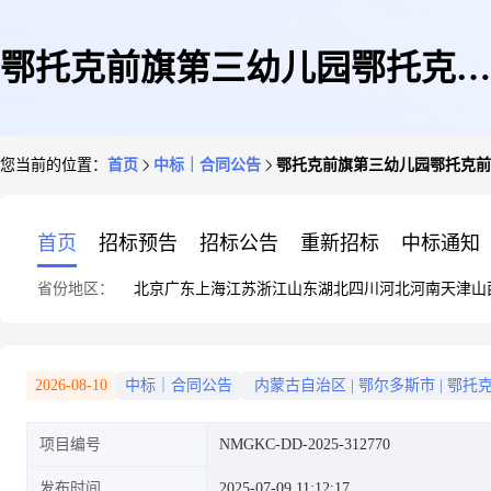
鄂托克前旗第三幼儿园鄂托克前
您当前的位置：
首页
中标｜合同公告
鄂托克前旗第三幼儿园鄂托克前
旗第三幼儿园复印纸直接选定采
首页
招标预告
招标公告
重新招标
中标通知
省份地区：
北京
广东
上海
江苏
浙江
山东
湖北
四川
河北
河南
天津
山
购合同政府采购合同公告
2026-08-10
中标｜合同公告
内蒙古自治区
|
鄂尔多斯市
|
鄂托
项目编号
NMGKC-DD-2025-312770
发布时间
2025-07-09 11:12:17