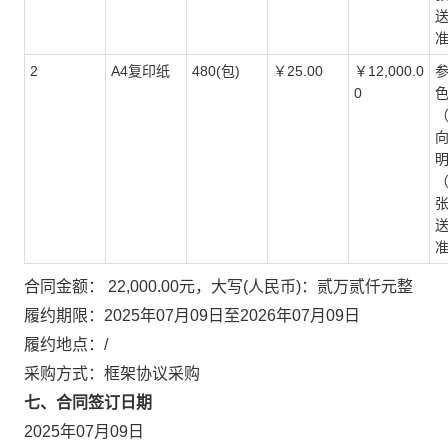
送
准
2
A4复印纸
480(包)
￥25.00
￥12,000.0
参
0
色
（
向
明
（
张
送
准
合同金额： 22,000.00元，大写(人民币)：贰万贰仟元整
履约期限：2025年07月09日至2026年07月09日
履约地点：/
采购方式：框架协议采购
七、合同签订日期
2025年07月09日