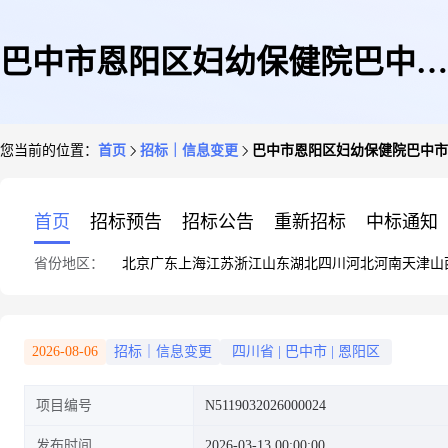
巴中市恩阳区妇幼保健院巴中市
您当前的位置：
首页
招标｜信息变更
巴中市恩阳区妇幼保健院巴中市
恩阳区托育综合服务中心建设项
首页
招标预告
招标公告
重新招标
中标通知
省份地区：
北京
广东
上海
江苏
浙江
山东
湖北
四川
河北
河南
天津
山
目勘察设计服务采购更正公告
2026-08-06
招标｜信息变更
四川省
|
巴中市
|
恩阳区
项目编号
N5119032026000024
(第一次)
发布时间
2026-03-13 00:00:00