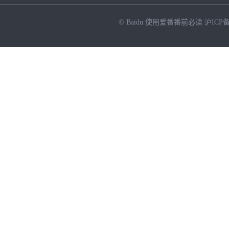
© Baidu
使用爱番番前必读
沪ICP备
NEW
HOT
暂时没有搜索结果…