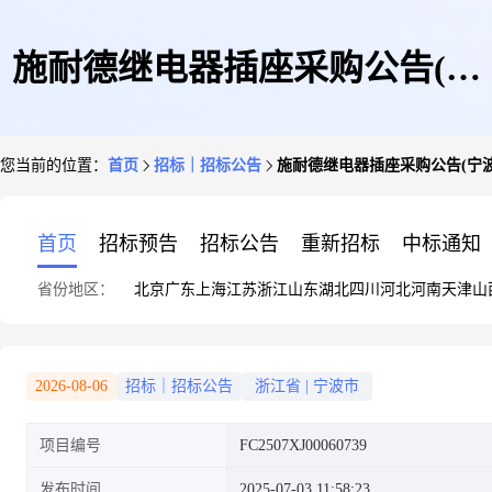
施耐德继电器插座采购公告(宁
您当前的位置：
首页
招标｜招标公告
施耐德继电器插座采购公告(宁波
波分公司)
首页
招标预告
招标公告
重新招标
中标通知
省份地区：
北京
广东
上海
江苏
浙江
山东
湖北
四川
河北
河南
天津
山
2026-08-06
招标｜招标公告
浙江省
|
宁波市
项目编号
FC2507XJ00060739
发布时间
2025-07-03 11:58:23