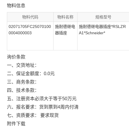
物料信息
物料代码
物料名称
规格型号
02071705FC25070100
施耐德继电
施耐德继电器插座*RSLZR
0004000003
器插座
A1*Schneider*
询价条款
一、交货地址：
二、保证金额度：0.0元
三、商务条款：
四、技术条款：
五、注册资本必须大于等于50万元
六、报名要求：货到票到4周内付清
七、资质要求： 要求现货
附件下载