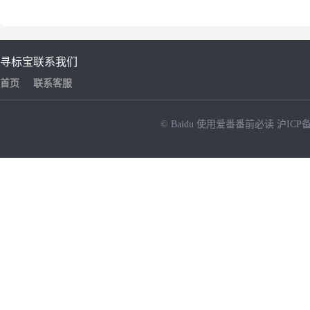
寻标宝
联系我们
首页
联系客服
© Baidu
使用爱番番前必读
沪ICP备
NEW
HOT
暂时没有搜索结果…