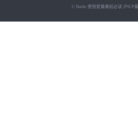
© Baidu
使用爱番番前必读
沪ICP备
NEW
HOT
暂时没有搜索结果…