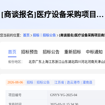
[商谈报名]医疗设备采购项目商
您当前的位置：
首页
招标｜招标公告
[商谈报名]医疗设备采购项目商
谈报名
首页
招标预告
招标公告
重新招标
中标通知
省份地区：
北京
广东
上海
江苏
浙江
山东
湖北
四川
河北
河南
天津
山
2026-08-06
招标｜招标公告
江苏省
|
连云港市
|
灌南县
项目编号
GNYY-YG-2025-04
发布时间
2025-03-11 15:34:30