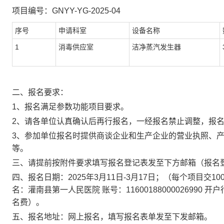
项目编号：
GNYY-
YG
-202
5
-
04
序号
申请科室
设备名称
1
消毒供应室
洁净蒸汽发生器
二、报名要求：
1、报名满足参数功能项目要求。
2、请各单位认真确认后再行报名，一经报名禁止调整，报
3、参加单位报名时提供商谈企业和生产企业的营业执照、
等。
三、请提前按附件要求填写报名登记表发至下方邮箱（报名
四、报名日期：
202
5
年
3
月
11
日
-
3
月
17
日；（每个项目交
1
名：灌南县第一人民医院 账号
：
116001880000269
名费）。
五、报名地址：网上报名，填写报名表单
发至下发邮箱
。