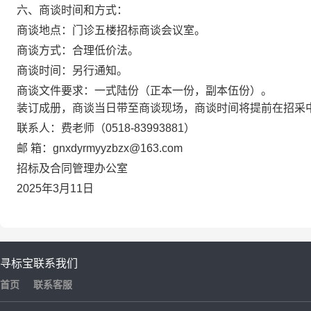
六、商谈时间和方式：
商谈地点：门诊五楼招标商谈会议室。
商谈方式：合理低价法。
商谈时间：另行通知。
商谈文件
要求：一式陆份（正本一份，副本伍份
）。
装订成册，商谈当日带至商谈现场，商谈时间将提前在招采
联系人：费老师（
0518-83993881）
邮
箱：gnxdyrmyyzbzx@163.com
招标及合同管理办公室
202
5
年
3
月
11
日
寻标宝
联系我们
首页
联系客服