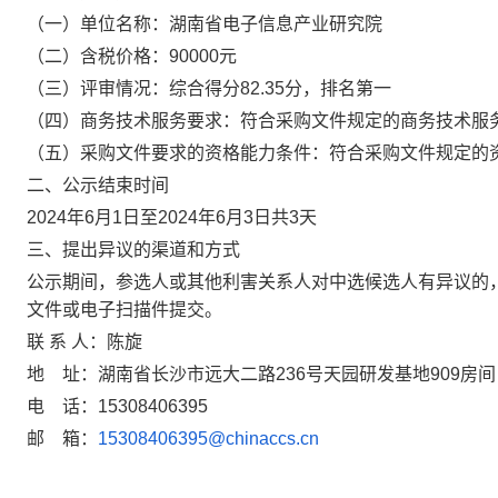
（一）单位名称：湖南省电子信息产业研究院
（二）含税价格：
90000
元
（三）评审情况：综合得分
82.35
分，排名第一
（四）商务技术服务要求：符合采购文件规定的商务技术服
（五）采购文件要求的资格能力条件：符合采购文件规定的
二、公示结束时间
2024
年6月1日至2024年6月3日共3天
三、提出异议的渠道和方式
公示期间，参选人或其他利害关系人对中选候选人有异议的
文件或电子扫描件提交。
联 系 人：陈旋
地
址：湖南省长沙市远大二路236号天园研发基地909房间
电
话：15308406395
邮
箱：
15308406395@chinaccs.cn