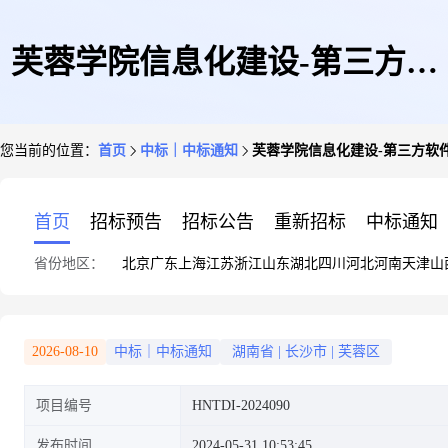
芙蓉学院信息化建设-第三方软
您当前的位置：
首页
中标｜中标通知
芙蓉学院信息化建设-第三方软
件测评项目中选侯选人公示
首页
招标预告
招标公告
重新招标
中标通知
省份地区：
北京
广东
上海
江苏
浙江
山东
湖北
四川
河北
河南
天津
山
2026-08-10
中标｜中标通知
湖南省
|
长沙市
|
芙蓉区
项目编号
HNTDI-2024090
发布时间
2024-05-31 10:53:45