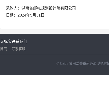
采购人：
湖南省邮电规划设计院有限公司
日期：2024年
5
月
31
日
寻标宝
联系我们
首页
联系客服
© Baidu
使用爱番番前必读
沪ICP备
NEW
HOT