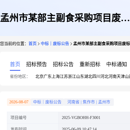
孟州市某部主副食采购项目废标
您当前的位置：
首页
中标｜废标公告
孟州市某部主副食采购项目废标公示(2
公示(2025-VGBOHH-F3001)
首页
招标预告
招标公告
重新招标
中标通知
省份地区：
北京
广东
上海
江苏
浙江
山东
湖北
四川
河北
河南
天津
山
2026-08-07
中标｜废标公告
河南省
|
焦作市
|
孟州市
项目编号
2025-VGBOHH-F3001
发布时间
2025-06-09 10:47:14