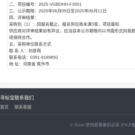
二、项目编号：2025-VGBOHH-F3001
三、公示期限：2025年06月09日至2025年06月11日
四、评审结果：
采购包（1）：因报名截止，报名供应商未满3家，项目废标
供应商对评审结果如有异议，应当自本公示期限内以书面形式向我
续保持合作。
五、采购单位联系方式
联 系 人：刘彦雨
联系电话：0391-8189892
地 址：河南省 焦作市
寻标宝
联系我们
首页
联系客服
© Baidu
使用爱番番前必读
沪ICP备