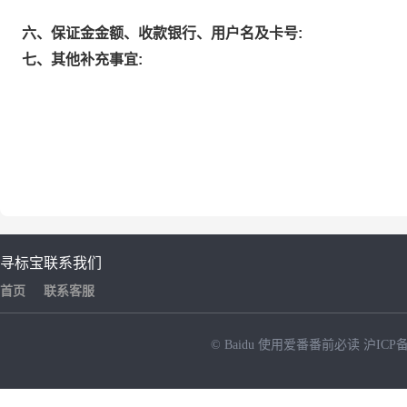
六、保证金金额、收款银行、用户名及卡号:
七、其他补充事宜:
寻标宝
联系我们
首页
联系客服
© Baidu
使用爱番番前必读
沪ICP备
NEW
HOT