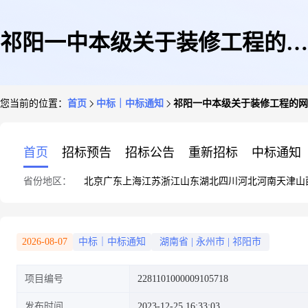
祁阳一中本级关于装修工程的网
您当前的位置：
首页
中标｜中标通知
祁阳一中本级关于装修工程的网
上超市采购项目成交公告1
首页
招标预告
招标公告
重新招标
中标通知
省份地区：
北京
广东
上海
江苏
浙江
山东
湖北
四川
河北
河南
天津
山
2026-08-07
中标｜中标通知
湖南省
|
永州市
|
祁阳市
项目编号
2281101000009105718
发布时间
2023-12-25 16:33:03