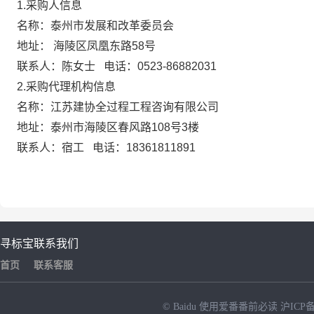
1.采购人信息
名称：泰州市发展和改革委员会
地址：
海陵区凤凰东路5
8号
联系人：陈女士
电话：
0523-86882031
2.采购代理机构信息
名称：江苏建协全过程工程咨询有限公司
地址：泰州市海陵区春风路108号3楼
联系人：宿工
电话：
18361811891
寻标宝
联系我们
首页
联系客服
© Baidu
使用爱番番前必读
沪ICP备