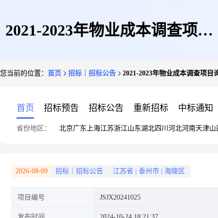
2021-2023年物业成本调查项目
您当前的位置：
首页
招标｜招标公告
2021-2023年物业成本调查项
询价公告
首页
招标预告
招标公告
重新招标
中标通知
省份地区：
北京
广东
上海
江苏
浙江
山东
湖北
四川
河北
河南
天津
山
2026-08-09
招标｜招标公告
江苏省
|
泰州市
|
海陵区
项目编号
JSJX20241025
发布时间
2024-10-24 18:21:37