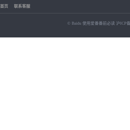
首页
联系客服
© Baidu
使用爱番番前必读
沪ICP备
NEW
HOT
暂时没有搜索结果…