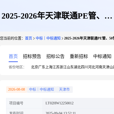
2025-2026年天津联通PE管、50
您当前的位置：
首页
中标｜中标通知
2025-2026年天津联通PE管
管、塑料子管公开招标采购项目
首页
招标预告
招标公告
重新招标
中标通知
省份地区：
北京
广东
上海
江苏
浙江
山东
湖北
四川
河北
河南
天津
山
2026-08-08
中标｜中标通知
天津市
项目编号
LT02HW12250012
发布时间
2025-09-04 13:52:11