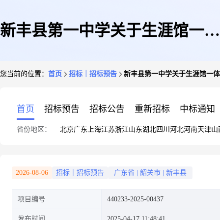
新丰县第一中学关于生涯馆一体
您当前的位置：
首页
招标｜招标预告
新丰县第一中学关于生涯馆一体
机采购项目
首页
招标预告
招标公告
重新招标
中标通知
省份地区：
北京
广东
上海
江苏
浙江
山东
湖北
四川
河北
河南
天津
山
2026-08-06
招标｜招标预告
广东省
|
韶关市
|
新丰县
项目编号
440233-2025-00437
发布时间
2025-04-17 11:48:41