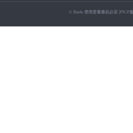
© Baidu
使用爱番番前必读
沪ICP备
NEW
HOT
暂时没有搜索结果…