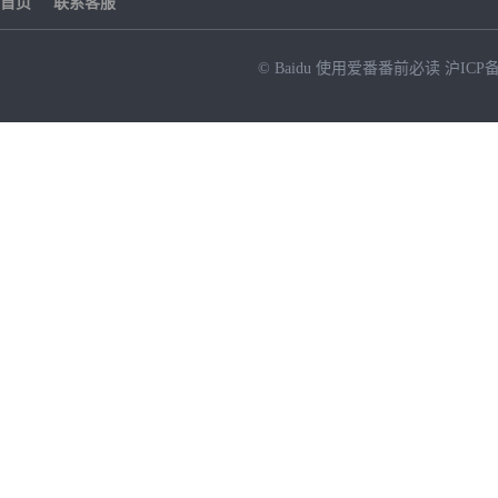
首页
联系客服
© Baidu
使用爱番番前必读
沪ICP备
NEW
HOT
暂时没有搜索结果…