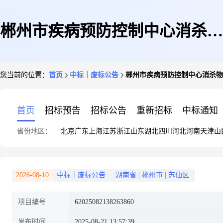
郴州市疾病预防控制中心消杀物
您当前的位置：
首页
中标｜废标公告
郴州市疾病预防控制中心消杀物
品采购项目竞价终止公告
首页
招标预告
招标公告
重新招标
中标通知
省份地区：
北京
广东
上海
江苏
浙江
山东
湖北
四川
河北
河南
天津
山
2026-08-10
中标｜废标公告
湖南省
|
郴州市
|
苏仙区
项目编号
62025082138263860
发布时间
2025-08-21 13:57:39