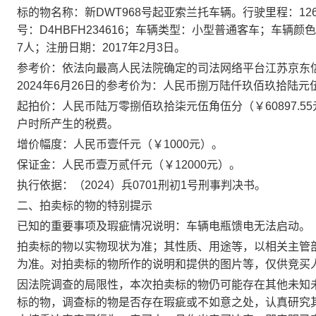
标的物名称：新DWT968号起亚索兰托车辆。行驶里程：12607
号：D4HBFH234616；车辆类型：小型普通客车；车辆
7人；注册日期：2017年2月3日。
参考价：依法向最高人民法院确定的司法网络平台江苏京东信
2024年6月26日的参考价为：人民币捌万陆仟玖佰玖拾陆元伍角
起拍价：人民币陆万零捌佰玖拾柒元伍角伍分（￥60897.
户时所产生的税费。
增价幅度：人民币壹仟元（￥1000元）。
保证金：人民币壹万贰仟元（￥12000元）。
执行依据：（2024）兵0701刑初1号刑事判决书。
二、拍卖标的物的特别提示
已知的重要事项及瑕疵情况说明：车辆电瓶馈电无法启动。
拍卖标的物以实物现状为准；其性质、用途等，以相关主管
为准。对拍卖标的物所作的说明和提供的图片等，仅供竞买
因法院调查的局限性，本次拍卖标的物仍可能存在其他未知
标的物，调查标的物是否存在瑕疵或不如意之处，认真研究