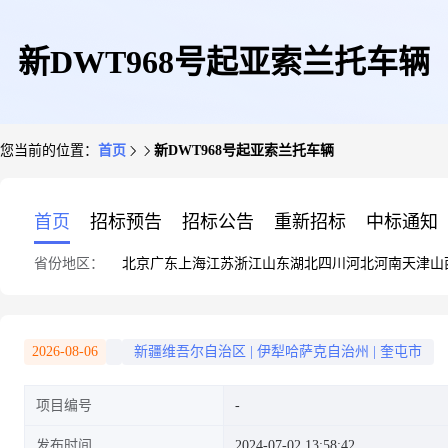
新DWT968号起亚索兰托车辆
您当前的位置：
首页
新DWT968号起亚索兰托车辆
首页
招标预告
招标公告
重新招标
中标通知
省份地区：
北京
广东
上海
江苏
浙江
山东
湖北
四川
河北
河南
天津
山
2026-08-06
新疆维吾尔自治区
|
伊犁哈萨克自治州
|
奎屯市
项目编号
发布时间
2024-07-02 13:58:42