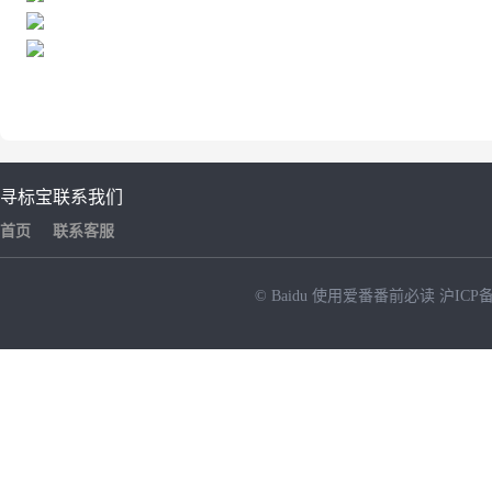
寻标宝
联系我们
首页
联系客服
© Baidu
使用爱番番前必读
沪ICP备
NEW
HOT