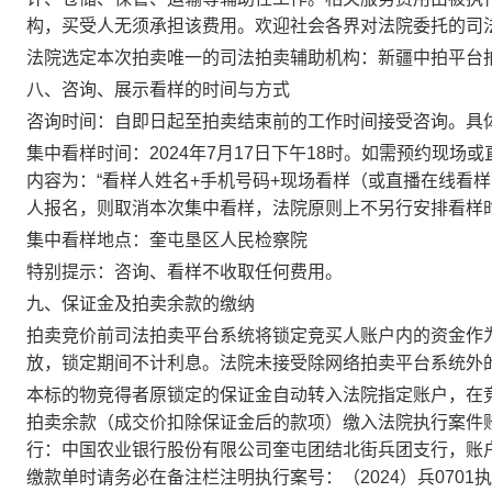
构，买受人无须承担该费用。欢迎社会各界对法院委托的司法拍卖
法院选定本次拍卖唯一的司法拍卖辅助机构：新疆中拍平台
八、咨询、展示看样的时间与方式
咨询时间：自即日起至拍卖结束前的工作时间接受咨询。具
集中看样时间：2024年7月17日下午18时。如需预约现
内容为：“看样人姓名+手机号码+现场看样（或直播在线看样）+
人报名，则取消本次集中看样，法院原则上不另行安排看样
集中看样地点：奎屯垦区人民检察院
特别提示：咨询、看样不收取任何费用。
九、保证金及拍卖余款的缴纳
拍卖竞价前司法拍卖平台系统将锁定竞买人账户内的资金作
放，锁定期间不计利息。法院未接受除网络拍卖平台系统外
本标的物竞得者原锁定的保证金自动转入法院指定账户，
在
拍卖余款（成交价扣除保证金后的款项）缴入法院执行案件
行：中国农业银行股份有限公司奎屯团结北街兵团支行，账户信息：30
缴款单时请务必在备注栏注明执行案号：（2024）兵0701执