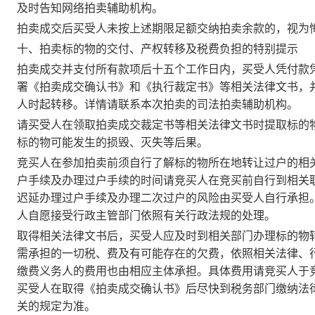
及时告知网络拍卖辅助机构。
拍卖成交后买受人未按上述期限足额交纳拍卖余款的，视为
十、拍卖标的物的交付、产权转移及税费负担的特别提示
拍卖成交并支付所有款项后十五个工作日内，买受人凭付款
署《拍卖成交确认书》和《执行裁定书》等相关法律文书，
人时起转移。详情请联系本次拍卖的司法拍卖辅助机构。
请买受人在领取拍卖成交裁定书等相关法律文书时提取标的
标的物可能发生的损毁、灭失等后果。
竞买人在参加拍卖前须自行了解标的物所在地转让过户的相
户手续及办理过户手续的时间请竞买人在竞买前自行到相关
迟延办理过户手续及办理二次过户的风险由买受人自行承担
人自愿接受行政主管部门依照有关行政法规的处理。
取得相关法律文书后，买受人应及时到相关部门办理标的物
需承担的一切税、费及有可能存在的欠费，依照相关法律、
缴费义务人的费用也由相应主体承担。具体费用请竞买人于
买受人在取得《拍卖成交确认书》后尽快到税务部门缴纳法
关的规定为准。