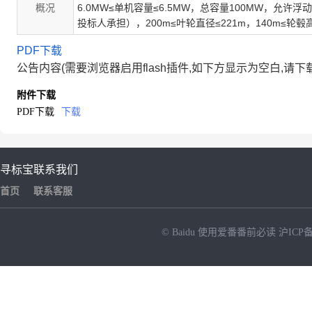
概况
6.0MW≤单机容量≤6.5MW，总容量100MW，允许
投标人承担），200m≤叶轮直径≤221m，140m≤
PDF下载
公告内容(需要浏览器启用flash插件,如下方显示为空白,请下
附件下载
PDF下载
下载
寻标宝
联系我们
首页
联系客服
© Baidu
使用爱番番前必读
沪ICP备
NEW
HOT