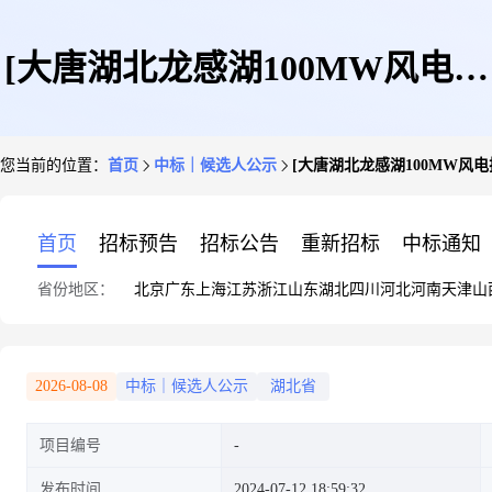
[大唐湖北龙感湖100MW风电扩
您当前的位置：
首页
中标｜候选人公示
[大唐湖北龙感湖100MW
建项目风力发电机组及附属设
首页
招标预告
招标公告
重新招标
中标通知
省份地区：
北京
广东
上海
江苏
浙江
山东
湖北
四川
河北
河南
天津
山
备]中选框架供应商候选人公示
2026-08-08
中标｜候选人公示
湖北省
项目编号
发布时间
2024-07-12 18:59:32