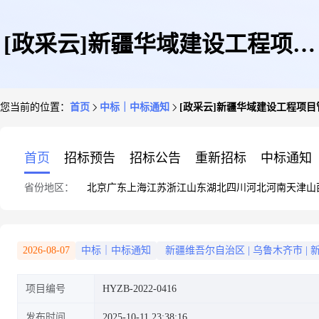
[政采云]新疆华域建设工程项目
您当前的位置：
首页
中标｜中标通知
[政采云]新疆华域建设工程项
管理咨询有限公司关于新疆维吾
首页
招标预告
招标公告
重新招标
中标通知
省份地区：
北京
广东
上海
江苏
浙江
山东
湖北
四川
河北
河南
天津
山
尔自治区救灾物资储备服务中心
2026-08-07
中标｜中标通知
新疆维吾尔自治区
|
乌鲁木齐市
|
项目编号
HYZB-2022-0416
消防灭火器换粉采购项目的更正
发布时间
2025-10-11 23:38:16