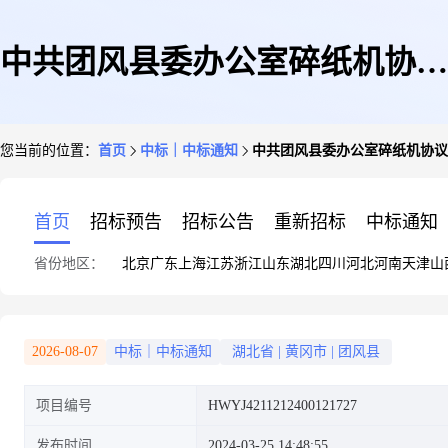
中共团风县委办公室碎纸机协议
您当前的位置：
首页
中标｜中标通知
中共团风县委办公室碎纸机协议
定点结果公告
首页
招标预告
招标公告
重新招标
中标通知
省份地区：
北京
广东
上海
江苏
浙江
山东
湖北
四川
河北
河南
天津
山
2026-08-07
中标｜中标通知
湖北省
|
黄冈市
|
团风县
项目编号
HWYJ4211212400121727
发布时间
2024-03-25 14:48:55