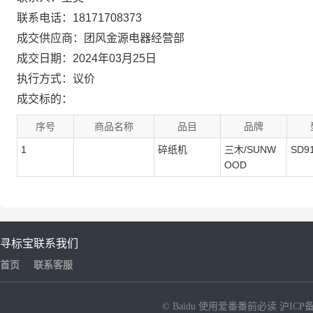
联系电话：18171708373
成交供应商：团风金源电器经营部
成交日期：2024年03月25日
执行方式：议价
成交标的：
序号
商品名称
品目
品牌
1
碎纸机
三木/SUNW
SD9
OOD
寻标宝
联系我们
首页
联系客服
© Baidu
使用爱番番前必读
沪ICP备