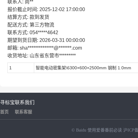
联系人:
尚**
报价截止时间:
2025-12-02 17:00:00
结算方式:
款到发货
配送方式:
第三方物流
联系方式:
054*****4642
期望到货日期:
2026-03-31 00:00:00
邮箱:
sha**************@*******.com
收货地址:
山东省东营市*********
1
智能电动密集架\6300×600×2500mm 钢制 1.0mm
寻标宝
联系我们
首页
联系客服
© Baidu
使用爱番番前必读
沪ICP备