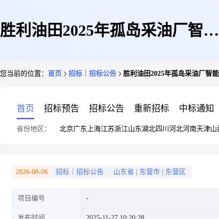
胜利油田2025年孤岛采油厂智能
您当前的位置：
首页
招标｜招标公告
胜利油田2025年孤岛采油厂智能密
密集架询价采购[25902106]
首页
招标预告
招标公告
重新招标
中标通知
省份地区：
北京
广东
上海
江苏
浙江
山东
湖北
四川
河北
河南
天津
山
2026-08-06
招标｜招标公告
山东省
|
东营市
|
东营区
项目编号
发布时间
2025-11-27 10:20:28