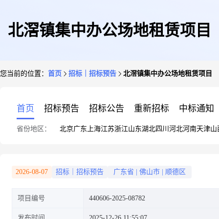
北滘镇集中办公场地租赁项目
您当前的位置：
首页
招标｜招标预告
北滘镇集中办公场地租赁项目
首页
招标预告
招标公告
重新招标
中标通知
省份地区：
北京
广东
上海
江苏
浙江
山东
湖北
四川
河北
河南
天津
山
2026-08-07
招标｜招标预告
广东省
|
佛山市
|
顺德区
项目编号
440606-2025-08782
发布时间
2025-12-26 11:55:07